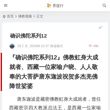
菩提行
首页
佛教视频
正文
确识佛陀系列12
29 2 月, 202406:10:37
阅读模式
496
『确识佛陀系列12』佛教虹身大成
就者、西藏一位家喻户晓、人人敬
奉的大菩萨唐东迦波祝贺多杰羌佛
降世娑婆
唐东迦波是藏密佛教虹身大成就者，曾任
西藏密宗四大教派总法王，是西藏一位家喻