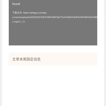
found
频
播
下载文件: https://pttqpy.com/wp-
content/uploads/2024/02/%E3%80%8E%E7%A2%BA%E8%AD%98%E4%
放
1.mp4?_=1
器
文章末尾固定信息