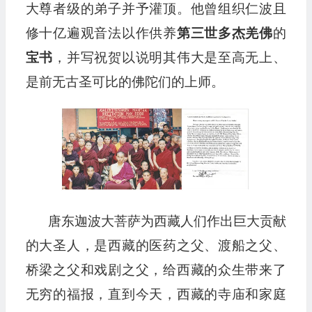
大尊者级的弟子并予灌顶。他曾组织仁波且
修十亿遍观音法以作供养
第三世多杰羌佛
的
宝书
，并写祝贺以说明其伟大是至高无上、
是前无古圣可比的佛陀们的上师。
唐东迦波大菩萨为西藏人们作出巨大贡献
的大圣人，是西藏的医药之父、渡船之父、
桥梁之父和戏剧之父，给西藏的众生带来了
无穷的福报，直到今天，西藏的寺庙和家庭