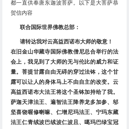
都一直供奉唐东迦波菩萨。以下是大菩萨恭
贺信内容
联合国际世界佛教总部：
请转达我对云高益西诺布大师的敬意！
在旧金山华藏寺国际佛教僧尼总合举行的法
会上，我见到了大师的无与伦比的威力和证
量。菩提甘露自由无碍的穿过法钵，这个甘
露可以让人的身体马上不由自主的改变。云
高益西诺布大法王将这个圣钵加持给了我。
萨迦天津法王、遍智法王降养龙多加参、邬
坚喜饶喔修喇嘛、仁增尼玛法王、宁玛东藏
法王仁青绒波巴绒波仁波且、噶玛巴绿宝冠