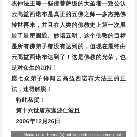
杰仲法王等一些佛菩萨级的大圣者一致公认
云高益西诺布是真正的五佛之师―多杰羌佛
转世再来，并且在人类的佛教史上第一次展
显了显密圆通、妙谙五明，这个佛教的目标
是所有佛弟子都没有达到的，但现在最终由
云高益西诺布达到了！这是佛教的光荣，也
是对众生的加持！
愿七众弟子得闻云高益西诺布大法王的正
法，速得解脱！
特此恭贺！
第十六世唐东迦波仁波且
2006年12月26日
Media error: Format(s) not supported or source(s) not
视