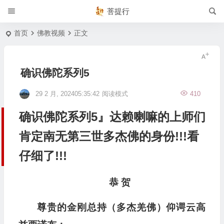
菩提行
首页
佛教视频
正文
确识佛陀系列5
29 2 月, 202405:35:42
阅读模式
410
确识佛陀系列5』达赖喇嘛的上师们
肯定南无第三世多杰佛的身份!!!看
仔细了!!!
恭 贺
尊贵的金刚总持（多杰羌佛）仰谔云高