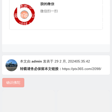
我的微信
楚西法王（雅旺确吉罗多）是当代藏密宁玛
微信扫一扫
巴最有成就的大师之一，也是藏传佛教中切实博
学、训练与实修之仅存硕师之一，他是许多主要
传承的持有者，是一位没有门户之见的大法王，
是达赖喇嘛的个人上师。
本文由
admin
发表于 29 2 月, 202405:35:42
转载请务必保留本文链接：
https://ptx365.com/2098/
确识佛陀