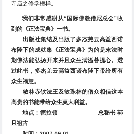
寺庙之修学榜样。
我们非常感谢从“国际佛教僧尼总会”收
到的《正法宝典》一书。
出版社集结及出版了多杰羌云高益西诺
布陛下的成就集《正法宝典》为的是末法时
期佛法能弘扬开来并且众生满溢菩提心。透
过此书，多杰羌云高益西诺布陛下带给所有
众生福慧。
敏林赤钦法王及敏珠林的僧众相信这本
高贵的书能带给众生莫大利益。
地点：德拉顿 总秘书 郭
且祖古
时间：2007-09-01