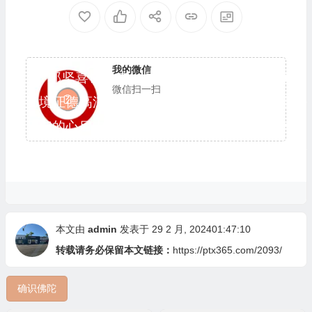
我的微信
邬坚喜饶尊者，是藏密宁玛巴的大伏藏师，
微信扫一扫
证境证德高深无比，具足广大神通，在仁波且法
王们的心目中有著无比崇高的地位，就连达赖喇
嘛的上师如意宝晋美彭措法王，在自身遭遇违缘
魔之际，也向邬坚喜饶尊者请求援助。
本文由
admin
发表于 29 2 月, 202401:47:10
转载请务必保留本文链接：
https://ptx365.com/2093/
确识佛陀