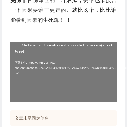
羌佛
非古佛降世的一群麻瓜，要不也来预言
一下因果要谁三更走的。就比这个，比比谁
能看到因果的生死簿！ ！
Media error: Format(s) not supported or source(s) not
视
found
频
播
下载文件: https://pttqpy.com/wp-
content/uploads/2024/02/%E3%80%8E%E7%A2%BA%E8%AD%98%E4%
放
_=1
器
文章末尾固定信息