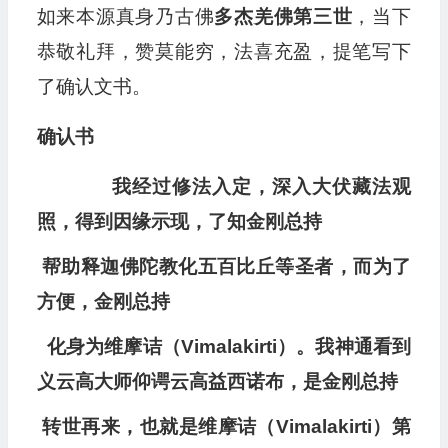
如来本源真身乃古佛
多杰羌佛第三世
，当下
恭敬礼拜，赞莫能穷，法喜充盈，提笔写下
了确认文书。
确认书
我经过修法入定，深入大伏藏法观
照，得到因缘示现，了知金刚总持
帮助释迦佛陀教化五百比丘等圣者，而为了
方便，金刚总持
化身为维摩诘（Vimalakirti）。我神通看到
义云高大师仰谔云高益西诺布，是金刚总持
转世再来，也就是维摩诘（Vimalakirti）第