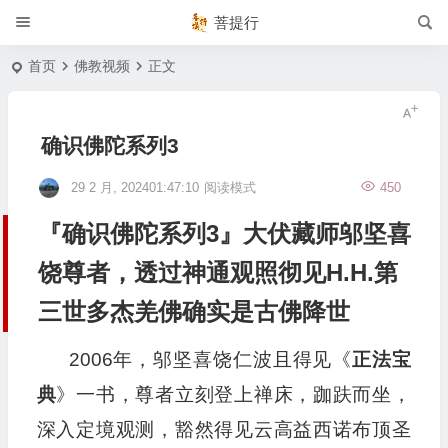
菩提行
首页
佛教视频
正文
确识佛陀系列3
29 2 月, 202401:47:10
阅读模式
450
『确识佛陀系列3』大伏藏师邬坚喜
饶尊者，透过神通观照彻见H.H.第
三世多杰羌佛确实是古佛降世
2006年，邬坚喜饶仁波且得见《
正法宝
典
》一书，尊者立刻登上禅床，跏趺而坐，
深入定境观测，豁然得见云高益西诺布顶圣