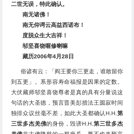
二世无误，特此确认。
南无诸佛！
南无仰谔云高益西诺布！
度脱众生大吉祥！
邬坚喜饶喔修喇嘛
藏历2006年4月28日
俗谚有云：「阎王要你三更走，谁敢留你
到五更」。系形容寿命福报是因果的定数。
大伏藏师邬坚喜饶尊者是真的具有分量说这
句话的大圣德，预言晋美彭措法王圆寂时间
独排众议丝毫不差，如此大圣都确认H.H.
第
三世多杰羌佛
的身份，毁谤H.H.
第三世多杰