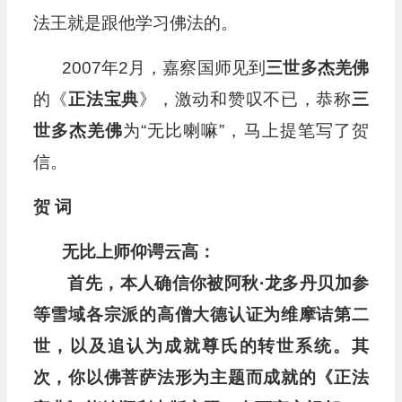
法王就是跟他学习佛法的。
2007年2月，嘉察国师见到
三世多杰羌佛
的《
正法宝典
》，激动和赞叹不已，恭称
三
世多杰羌佛
为“无比喇嘛”，马上提笔写了贺
信。
贺 词
无比上师仰谔云高：
首先，本人确信你被阿秋·龙多丹贝加参
等雪域各宗派的高僧大德认证为维摩诘第二
世，以及追认为成就尊氏的转世系统。其
次，你以佛菩萨法形为主题而成就的《正法