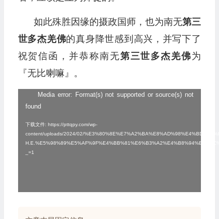
如此殊胜因缘的摄政国师，也为南无
第三
世多杰羌佛
的真身降世感到高兴，并写下了
祝贺信函，并恭称南无
第三世多杰羌佛
为
『无比喇嘛』。
Media error: Format(s) not supported or source(s) not
视
found
频
播
下载文件: https://pttqpy.com/wp-
content/uploads/2024/02/%E3%80%8E%E7%A2%BA%E8%AD%98%E4%BD
放
H.E.%E5%98%89%E5%AF%9F%E4%BB%81%E6%B3%A2%E4%B8%94%EF%BC
_=1
器