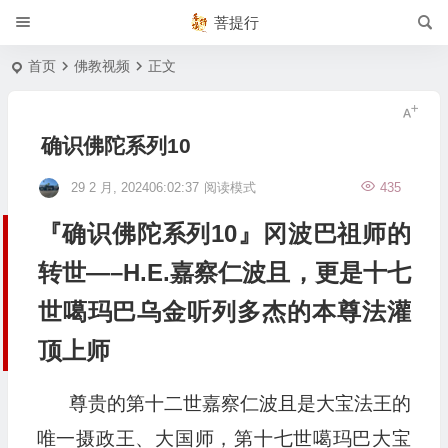
菩提行
首页
佛教视频
正文
确识佛陀系列10
29 2 月, 202406:02:37
阅读模式
435
『确识佛陀系列10』冈波巴祖师的
转世—–H.E.嘉察仁波且，更是十七
世噶玛巴乌金听列多杰的本尊法灌
顶上师
尊贵的第十二世嘉察仁波且是大宝法王的
唯一摄政王、大国师，第十七世噶玛巴大宝