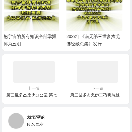
2023年《南无第三世多杰羌
2021年南无羌佛仅用4根手
佛经藏总集》发行
指钩提437.2磅金刚杵，超越
自己的世界纪录！
上一篇
下一篇
第三世多杰羌佛办公室 第七号说明 (03/01/2010)
第三世多杰羌佛工巧明展显之神秘雾气雕
发表评论
匿名网友