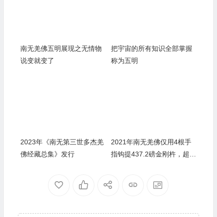
南无羌佛五明展现之无情物
把宇宙的所有知识全部掌握
说变就变了
称为五明
2023年《南无第三世多杰羌
2021年南无羌佛仅用4根手
佛经藏总集》发行
指钩提437.2磅金刚杵，超越
自己的世界纪录！