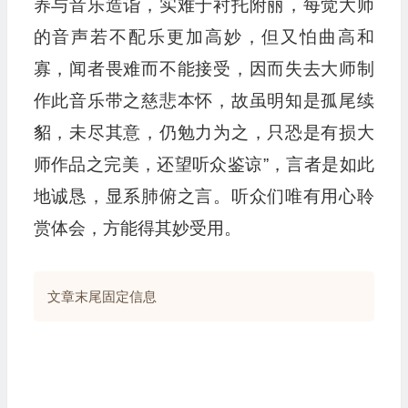
养与音乐造诣，实难于衬托附丽，每觉大师
的音声若不配乐更加高妙，但又怕曲高和
寡，闻者畏难而不能接受，因而失去大师制
作此音乐带之慈悲本怀，故虽明知是孤尾续
貂，未尽其意，仍勉力为之，只恐是有损大
师作品之完美，还望听众鉴谅”，言者是如此
地诚恳，显系肺俯之言。听众们唯有用心聆
赏体会，方能得其妙受用。
文章末尾固定信息