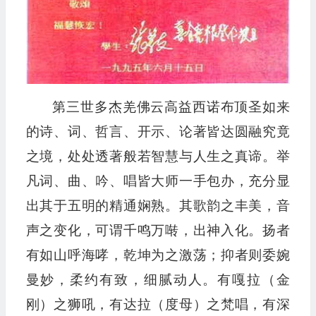
第三世多杰羌佛云高益西诺布顶圣如来
的诗、词、哲言、开示、论著皆达圆融究竟
之境，处处透著般若智慧与人生之真谛。举
凡词、曲、吟、唱皆大师一手包办，充分显
出其于五明的精通娴熟。其歌韵之丰美，音
声之变化，可谓千鸣万啭，出神入化。扬者
有如山呼海哮，乾坤为之激荡；抑者则委婉
曼妙，柔约有致，细腻动人。有嘎拉（金
刚）之狮吼，有达拉（度母）之梵唱，有深