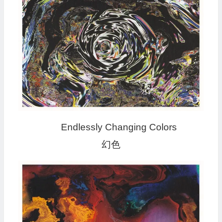
Endlessly Changing Colors
幻色