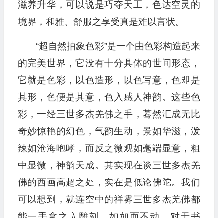
滋养升华，可以说是巧夺天工，色达空灵的
境界，和雅、舒服之享受真是难以言状。
“超自然抽象色彩”是一个由色彩构造起来
的完美世界，它没有十分具体的世间形态，
它就是色彩，以色造形，以色写意，色即是
其形，色便是其意，色入感人神韵。这些色
彩，一经三世多杰羌佛之手，蓦然汇成无比
奇妙惊艳的幻色，气韵生动，景如华滋，泼
辣如沧海咆哮，而反之微观如毫端显意，粗
中显微，神韵天成。其实现在谈三世多杰羌
佛的西画高超之处，实在是低论佛陀。我们
可以想到，就连空中的祥雾三世多杰羌佛都
能一手拿之入雕刻，如如而不动，对于书