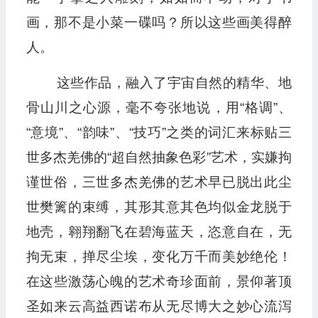
画，那不是小菜一碟吗？所以这些画美得醉
人。
这些作品，融入了宇宙自然的精华、地
骨山川之心源，毫不夸张地说，用“格调”、
“意境”、“韵味”、“技巧”之类的词汇来标贴三
世多杰羌佛的“超自然抽象色彩”艺术，实嫌拘
谨世俗，三世多杰羌佛的艺术早已脱出此尘
世樊篱的束缚，其形其意其色均似金龙脱于
地壳，翱翔翻飞在碧海蓝天，恣意自在，无
拘无束，掸尽尘埃，变化万千而美妙绝伦！
在这些激荡心魄的艺术奇珍面前，景仰著顶
圣如来云高益西诺布从无尽博大之妙心流泻