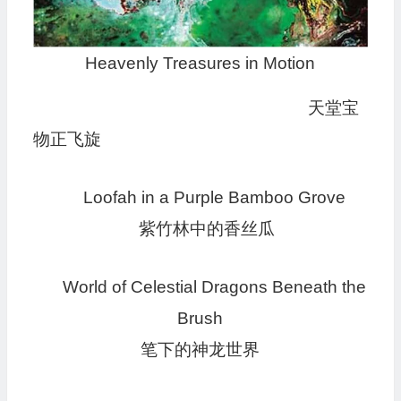
Heavenly Treasures in Motion
天堂宝
物正飞旋
Loofah in a Purple Bamboo Grove
紫竹林中的香丝瓜
World of Celestial Dragons Beneath the
Brush
笔下的神龙世界