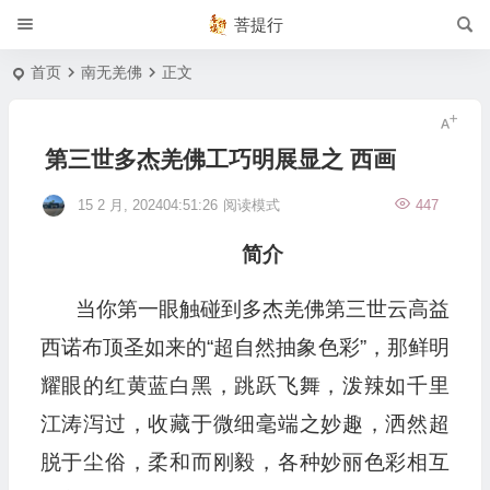
菩提行
首页
南无羌佛
正文
第三世多杰羌佛工巧明展显之 西画
15 2 月, 202404:51:26
阅读模式
447
简介
当你第一眼触碰到多杰羌佛第三世云高益
西诺布顶圣如来的“超自然抽象色彩”，那鲜明
耀眼的红黄蓝白黑，跳跃飞舞，泼辣如千里
江涛泻过，收藏于微细毫端之妙趣，洒然超
脱于尘俗，柔和而刚毅，各种妙丽色彩相互