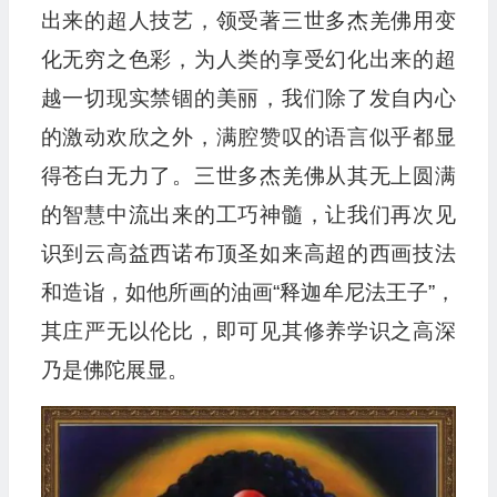
出来的超人技艺，领受著三世多杰羌佛用变
化无穷之色彩，为人类的享受幻化出来的超
越一切现实禁锢的美丽，我们除了发自内心
的激动欢欣之外，满腔赞叹的语言似乎都显
得苍白无力了。三世多杰羌佛从其无上圆满
的智慧中流出来的工巧神髓，让我们再次见
识到云高益西诺布顶圣如来高超的西画技法
和造诣，如他所画的油画“释迦牟尼法王子”，
其庄严无以伦比，即可见其修养学识之高深
乃是佛陀展显。