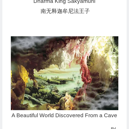
Dharma King Sakyamuni
南无释迦牟尼法王子
A Beautiful World Discovered From a Cave