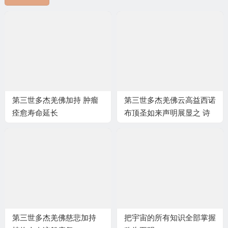
第三世多杰羌佛加持 肿瘤
第三世多杰羌佛云高益西诺
痊愈寿命延长
布顶圣如来声明展显之 诗
词歌赋
第三世多杰羌佛慈悲加持
把宇宙的所有知识全部掌握