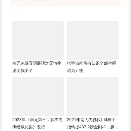
南无羌佛五明展现之无情物
把宇宙的所有知识全部掌握
说变就变了
称为五明
2023年《南无第三世多杰羌
2021年南无羌佛仅用4根手
佛经藏总集》发行
指钩提437.2磅金刚杵，超越