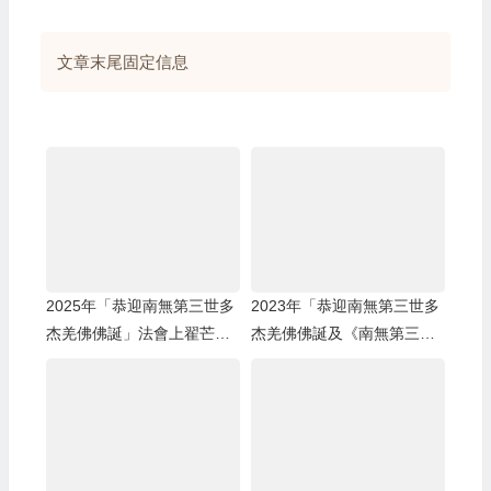
文章末尾固定信息
2025年「恭迎南無第三世多
2023年「恭迎南無第三世多
杰羌佛佛誕」法會上翟芒尊
杰羌佛佛誕及《南無第三世
者的講話
多杰羌佛經藏總集》」法會
上翟芒尊者及證達教尊的講
話内容