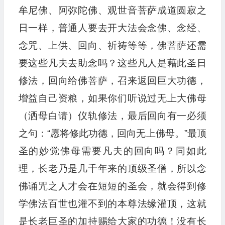
牟尼佛、阿弥陀佛、观世音菩萨成道圆寂之
日一样，普通人要去开大法会念佛、念经、
念咒、上供、回向、祈祷等等，佛菩萨还需
要这些凡夫去助念吗？这些凡人是藉此圣日
修法，回向给佛菩萨，召来返回巨大功德，
增益自己资粮，如果你们听说过无上大佛母
（洒母白请）仪轨修法，最后回向有一必须
之句：“愿将修此功德，回向无上佛母。”最顶
圣的妙觉佛母需要凡夫的回向吗？同如此
理，长老乃是几千年来的顶级圣僧，所以念
佛诵咒之人才会在短短的圣会，就会得到修
学佛法百世也灌不到的本尊法缘灌顶，这就
是长老巨圣的加持赐给大家的功德！没有长