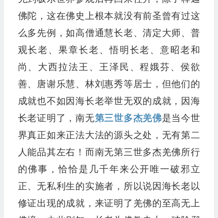
佛陀，这在佛史上根本就没有前圣曾有过这
么多先例，如高僧通慧长老、清定大师、普
观长老、果章长老、悟明长老、意昭老和
尚、大西拉法王、王泽民、程娥芬、侯欲
善、唐谢乐慧、林刘惠秀等居士，但他们的
成就也不如因海长老举世无双的成就，因海
长老证明了，南无
第三世多杰羌佛
是当今世
界真正如来正法大法的源头之处，无有第二
人能品其左右！而南无第三世多杰羌佛所行
的佛事，恰恰是几千年来公开唯一破邪立
正、无私利生的实施者，所以说因海长老以
修证出现的成就，来证明了羌佛的至高无上