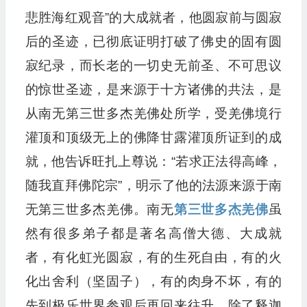
悲胜海红观音”的大成就者，他圆寂前与圆寂
后的圣迹，已彻底证明打破了佛史的固有圆
寂纪录，而长老的一切史无前圣、不可思议
的惊世圣迹，是来源于十方诸佛的共法，是
从南无第三世多杰羌佛处所学，受羌佛境行
灌顶和顶级无上的佛降甘露灌顶所证到的成
就，他告诉旺扎上尊说：“若求正法得高峰，
随我直拜佛陀宗”，明示了他的法源来源于南
无第三世多杰羌佛。南无
第三世多杰羌佛
虽
然有很多弟子都是著名高僧大德、大成就
者，有化虹光圆寂，有的生死自由，有的火
化出舍利（坚固子），有的肉身不坏，有的
先到极乐世界参观后再回来往升，除了释迦