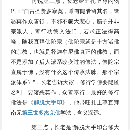
再说第二点，长老给旺扎上尊的偈
语：“自古圣贤多寂寞，唯有隐者留其名，诸
恶莫作众善行，不邪不骗大悲心，腊子并非
宗派人，善行功德入法门，若求正法得高
峰，随我直拜佛陀宗（佛陀宗就是十方诸佛
的宗教，也就是释迦牟尼佛真正的佛教，而
不是添加了后人派系改变过的佛法，佛陀宗
直属于佛，没有什么这个传承法脉、那个宗
派体系）”，长老告诉大家，修行学佛要隐匿
名利，要诸恶莫作，众善奉行，最好的修行
佛法是《
解脱大手印
》，他带旺扎上尊直拜
南无
第三世多杰羌佛
学法，含义深远。
第三点，长老是“解脱大手印合修大