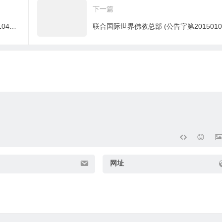
下一篇
講話
联合国际世界佛教总部(公告字第20150104号) 圣德施轨概况
网址