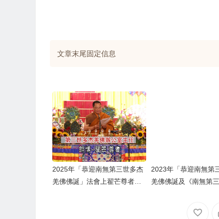
文章末尾固定信息
2025年「恭迎南無第三世多杰
2023年「恭迎南無第
羌佛佛誕」法會上翟芒尊者的
羌佛佛誕及《南無第
講話
羌佛經藏總集》」法
尊者及證達教尊的講