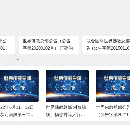
部公
世界佛教总部公告（公告
联合国际世界佛教总部
01
字第20200102号） 正确的
告 (公告字第20150116
共修 ——共修不可走题涉
偏锋
022年6月11、12日
世界佛教总部 对蔡镇
世界佛教总部公
恭迎南無第三世多
镁、杨慧君等人行为
（公告字第20210
羌佛佛誕」法會上
不端的处理决定
号） 佛说八万四
芒尊者及證達教尊
门之无上顶首大