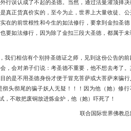
个外行误认成了不起的圣德。当然，通过法曼灌顶择决
，是真正货真价实的，至今为止，世界上大量收徒、公
有实在的前世根性和今生的如法修行，要拿到金扣圣德
但也要如法修行，因为除了金扣三段大圣德，都属于未
我们相信有个别持圣德证之师，见到这份公告的前
机会，会对弟子们说：考圣德不重要，他不想去考了。
的目的是不用圣德身份才便于冒充菩萨或大菩萨来骗行
是彻头彻尾的骗子妖人无疑！！！因为他（她）修行
试，不敢把废铜放进炼金炉，他（她）吓死了！
联合国际世界佛教总