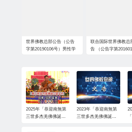
世界佛教总部公告（公告
联合国际世界佛教总
字第20190106号）男性学
告 （公告字第201601
法之人体质、体力健康的
号）
鉴定
恭迎南無第
2025年「恭迎南無第
2023年「恭迎南無第
2
佛佛誕」
三世多杰羌佛佛誕」
三世多杰羌佛佛誕及
「
佛教總部
法會上翟芒尊者的講
《南無第三世多杰羌
杰
尊者的講
話
佛經藏總集》」法會
翟