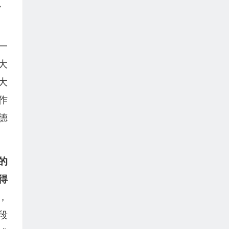
、
一
大
大
作
德
的
得
，
段