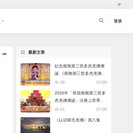
频
登录
最新文章
紀念南無第三世多杰羌佛佛
誕 《南無第三世多杰羌佛經
藏總集》新卷面世 [ZWTV北
66
07/05
美中旺電視]
2026年「恭迎南無第三世多
杰羌佛佛誕」法會上世界佛
教總部蓮花釦莫知尊者的講
61
07/05
話
《认识南无羌佛》第八集