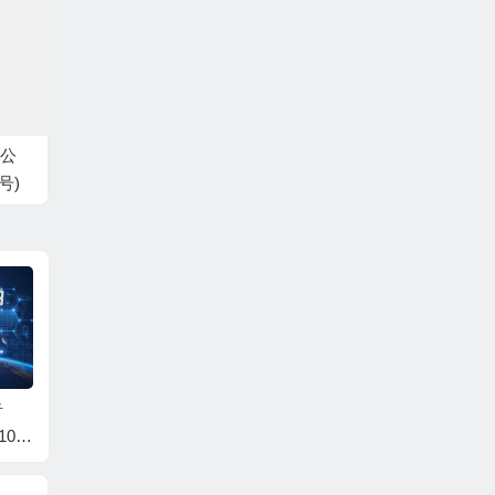
公
号)
告
世界佛教总部公告
世界佛教总部公告
世界佛
103
（公告字第20210102
（公告字第20210101
（公告字
千法
号）
号）不是真正的圣者,
号）
法
不敢修十八法！