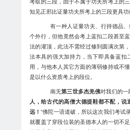
考取的三段，由于不属于功夫所考上的
知见正邪比证量功夫所考上的三段更具功
有一种人证量功夫、行持德品、经
个外行，但他竟然会考上蓝扣二段甚至
法的灌顶，此法不需经过修到圆满次第
法本具的强大加持力，当下即具备蓝扣
用，与他本人其它方面的薄弱修持或不
是以什么资质考上的段位。
南无
第三世多杰羌佛
对我们的一
人，给古代的高僧大德提鞋都不配，说
远！
”佛陀一语道破，所以这次我们考试
就覆盖了穿段位装的圣德本人的一切不