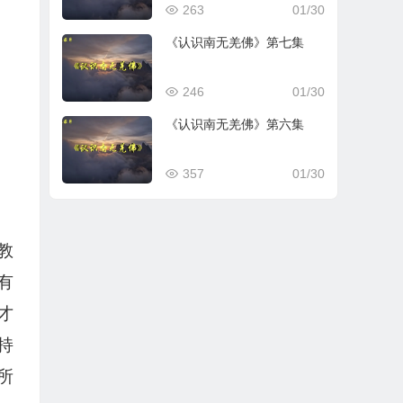
263
01/30
《认识南无羌佛》第七集
246
01/30
《认识南无羌佛》第六集
357
01/30
教
有
才
持
所