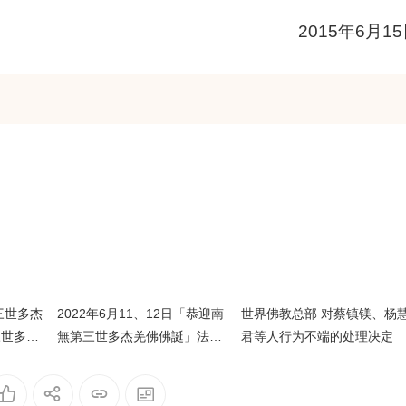
2015年6月15
三世多杰
2022年6月11、12日「恭迎南
世界佛教总部 对蔡镇镁、杨
三世多杰
無第三世多杰羌佛佛誕」法會
君等人行为不端的处理决定
會上翟芒
上翟芒尊者及證達教尊的講話
話内容