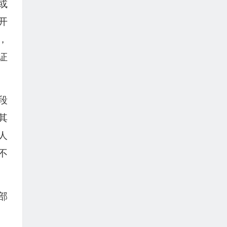
或
开
，
证
段
其
人
不
部