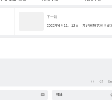
羌佛佛誕」法會上
号） 佛说八万四千法
号）
芒尊者及證達教尊
门之无上顶首大法
下一篇
講話
网址