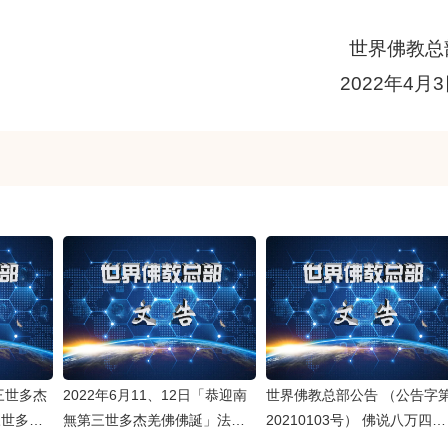
世界佛教总
2022年4月3
三世多杰
2022年6月11、12日「恭迎南
世界佛教总部公告 （公告字
三世多杰
無第三世多杰羌佛佛誕」法會
20210103号） 佛说八万四千
會上翟芒
上翟芒尊者及證達教尊的講話
法门之无上顶首大法