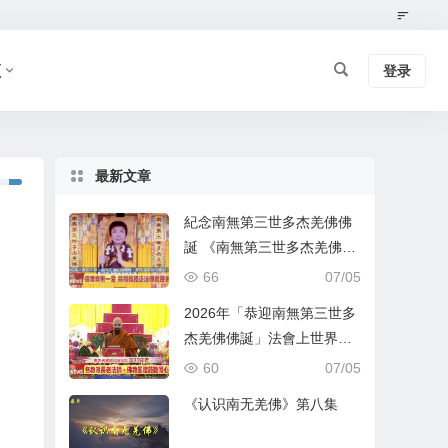
频
登录
最新文章
紀念南無第三世多杰羌佛佛
誕 《南無第三世多杰羌佛經
藏總集》新卷面世 [ZWTV北
66
07/05
美中旺電視]
2026年「恭迎南無第三世多
杰羌佛佛誕」法會上世界佛
教總部蓮花釦莫知尊者的講
60
07/05
話
《认识南无羌佛》第八集