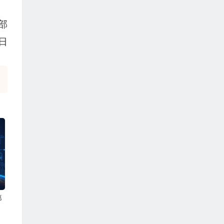
部
日
第