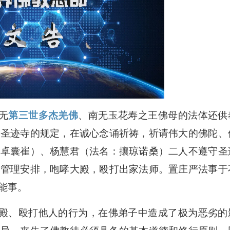
无
第三世多杰羌佛
、南无玉花寿之王佛母的法体还供
照圣迹寺的规定，在诚心念诵祈祷，祈请伟大的佛陀、
噶卓囊崔）、杨慧君（法名：攘琼诺桑）二人不遵守圣
的管理安排，咆哮大殿，殴打出家法师。置庄严法事于
能事。
、殴打他人的行为，在佛弟子中造成了极为恶劣的