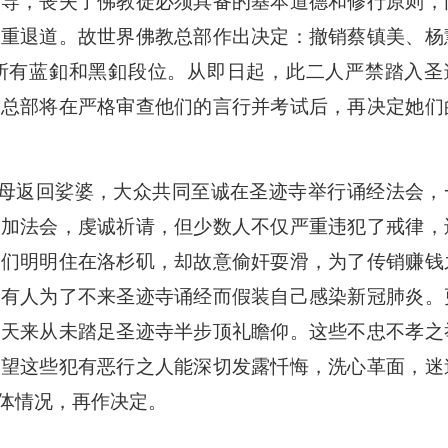
教导，丧失了佛教徒必须具备的基本道德和修行原则，
严重退道。故世界佛教总部作出决定：撤销蔡镇美、杨
所有蓝釦和黑釦段位。从即日起，此二人严禁踏入圣
，总部将在严格审查他们的言行并考试后，再决定她们
返回娑婆，大众共同至诚在圣迹寺举行诵经法会，
参加法会，虔诚祈请，但少数人不仅严重违犯了戒律，
他们明明住在洛杉矶，却故意偷奸耍滑，为了传销赚钱
还有人为了不来圣迹寺诵经而假装自己感染新冠肺炎。
十天来从未踏足圣迹寺半步顶礼瞻仰。这些不忠不孝之
希望这些犯有恶行之人能深切发露忏悔，洗心革面，迷
体情况，再作决定。