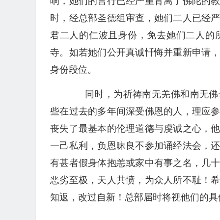
响，她们的言行已经严重背离了佛陀的
时，经总部圣德组审查，她们二人已经
君二人的仁波且身份，免去她们二人的
寺。如若她们公开真诚忏悔并重新申请
身份段位。
同时，为祈祷南无羌佛和南无佛母
些在过去的多年间深受佛恩的人，理应
丧失了最基本的伦理道德与虔诚之心，
一己私利，负恩昧良不参加诵经法会，
有甚者假身体抱恙或家中有事之名，几
恶劣至极，天人共愤，为众人所不耻！
知返，改过自新！总部届时将视他们的具