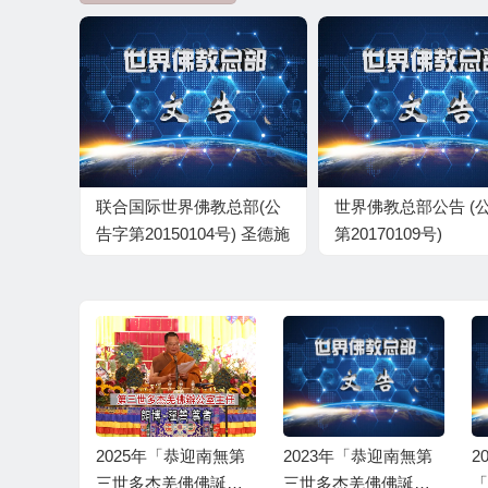
联合国际世界佛教总部(公
世界佛教总部公告 (
告字第20150104号) 圣德施
第20170109号)
轨概况
恭迎南無第
2025年「恭迎南無第
2023年「恭迎南無第
2
佛佛誕」
三世多杰羌佛佛誕」
三世多杰羌佛佛誕及
「