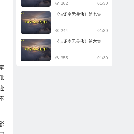
262
01/30
《认识南无羌佛》第七集
244
01/30
《认识南无羌佛》第六集
355
01/30
奉
佛
迹
不
影