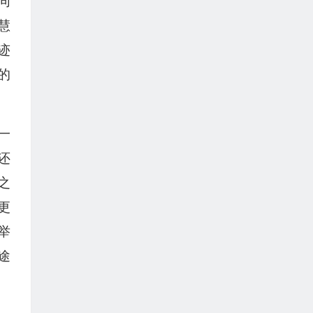
同
慧
迹
的
一
还
之
更
举
途