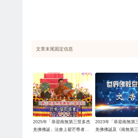
文章末尾固定信息
2025年「恭迎南無第三世多杰
2023年「恭迎南無第
羌佛佛誕」法會上翟芒尊者的
羌佛佛誕及《南無第
講話
羌佛經藏總集》」法