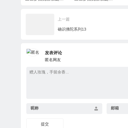
佛教總部
法會上翟芒尊者的講
《南無第三世多杰羌
杰
尊者的講
話
佛經藏總集》」法會
翟
上一篇
上翟芒尊者及證達教
的
尊的講話内容
确识佛陀系列13
发表评论
匿名网友
昵称
邮箱
提交