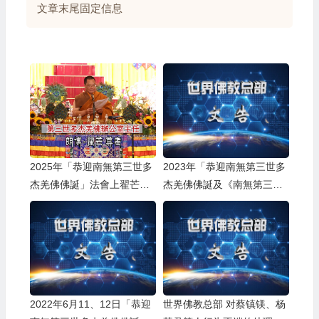
文章末尾固定信息
2025年「恭迎南無第三世多
2023年「恭迎南無第三世多
杰羌佛佛誕」法會上翟芒尊
杰羌佛佛誕及《南無第三世
者的講話
多杰羌佛經藏總集》」法會
上翟芒尊者及證達教尊的講
話内容
2022年6月11、12日「恭迎
世界佛教总部 对蔡镇镁、杨