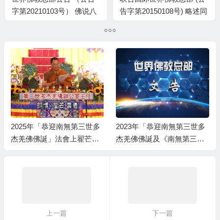
字第20210103号） 佛说八
告字第20150108号) 略述同
万四千法门之无上顶首大法
一等级的圣德差别和八风阵
2025年「恭迎南無第三世多
2023年「恭迎南無第三世多
杰羌佛佛誕」法會上翟芒尊
杰羌佛佛誕及《南無第三世
者的講話
多杰羌佛經藏總集》」法會
上翟芒尊者及證達教尊的講
話内容
上一篇
下一篇