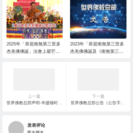
2025年「恭迎南無第三世多
2023年「恭迎南無第三世多
杰羌佛佛誕」法會上翟芒尊
杰羌佛佛誕及《南無第三世
者的講話
多杰羌佛經藏總集》」法會
上翟芒尊者及證達教尊的講
話内容
上一篇
下一篇
世界佛教总部声明-华盛顿时报 2019-01-28
世界佛教总部公告（公告字第20200102号） 正确的共修 ——共修不可走题涉偏锋
发表评论
匿名网友