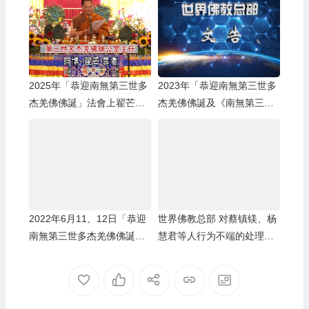
2025年「恭迎南無第三世多
2023年「恭迎南無第三世多
杰羌佛佛誕」法會上翟芒尊
杰羌佛佛誕及《南無第三世
者的講話
多杰羌佛經藏總集》」法會
上翟芒尊者及證達教尊的講
話内容
2022年6月11、12日「恭迎
世界佛教总部 对蔡镇镁、杨
南無第三世多杰羌佛佛誕」
慧君等人行为不端的处理决
法會上翟芒尊者及證達教尊
定
的講話