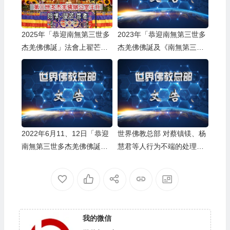
2025年「恭迎南無第三世多
2023年「恭迎南無第三世多
杰羌佛佛誕」法會上翟芒尊
杰羌佛佛誕及《南無第三世
者的講話
多杰羌佛經藏總集》」法會
上翟芒尊者及證達教尊的講
話内容
2022年6月11、12日「恭迎
世界佛教总部 对蔡镇镁、杨
南無第三世多杰羌佛佛誕」
慧君等人行为不端的处理决
法會上翟芒尊者及證達教尊
定
的講話
我的微信