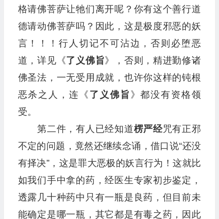
格请佛菩萨让牠们离开呢？你有这个善行道
德请动佛菩萨吗？因此，这是极度邪恶的妖
言！！！行人切记不可沾边，否则必堕恶
道，详见《
了义佛旨
》，否则，精进勤修诸
佛圣法，一无受用成就，也许你这样的钝根
恶杀之人，连《
了义佛旨
》都没有资格领
受。
第二件，有人已经知道
楞严经
咒有正邪
不定的问题，竟然还继续念诵，借口说“还没
有择决”，这是罪大恶极的妖言行为！这就比
如我们手中拿的药，经医生专家初步鉴定，
透露几十种药中只有一瓶是良药，但目前未
能确定是哪一瓶，其它都是有毒之药，因此