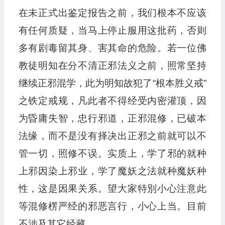
在未正式出鉴定报告之前，我们根本不应该
有任何质疑，当马上停止服用这批药，否则
多有剧毒留其身、害其命的危险。若一位佛
教徒明知在分不清正邪法义之前，照常坚持
继续正邪混学，此为明知故犯了“根本胜义戒”
之铁定戒规，凡此者不得经受内密灌顶，因
为昏庸失智，忠行邪道，正邪混修，已破本
法缘，而不是没有择决出正邪之前就可以不
管一切，照修不误。实质上，学了邪的就种
上邪因染上邪业，学了魔妖之法就种魔妖种
性，这是因果关系。望大家特別小心注意此
等混修楞严经的邪恶言行，小心上当。目前
不涉及其它经藏。