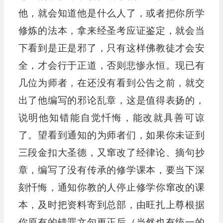
他，就会知道他是什么人了，或者把你所学
修炼的法本，拿来经圣考应证鉴定，就会当
下看到是正是邪了，只有这样佛教徒才会安
全，才会行于正道，否则悲惨永恒。现已有
几位为师者，在还没有看到公告之前，就交
出了他编写的邪论乱章，这是值得表扬的，
说明他知错能自觉忏悔，能改就具善可谅
了。望看到通知的为师者们，如果你未证到
三段金扣大圣德，又窜改了经律论、摘句抄
章，编写了没有传承的修学课本，要当下深
刻忏悔，通知你教的人停止修学你窜改的课
本，及时把资料寄到总部，由旺扎上尊根据
你原有的错罪文句更正后（当然也有统一的