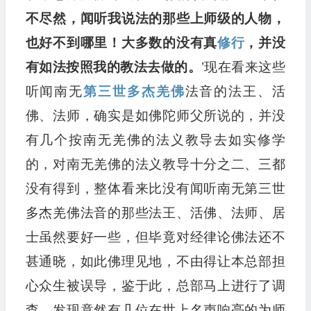
不尽然，闻听我说法的那些上师级的人物，
也好不到哪里！大多数的没有真
修行
，并没
有如法按照我的教法去做的。
’现在看来这些
听闻南无
第三世多杰羌佛
法音的法王、活
佛、法师，确实是如佛陀师父所说的，并没
有几个按南无羌佛的法义教导去如实修学
的，对南无羌佛的法义教导十分之二、三都
没有得到，整体看来比没有闻听南无第三世
多杰羌佛法音的那些法王、活佛、法师、居
士虽然要好一些，但毕竟对经律论佛法还不
甚通晓，如此佛理见地，不由得让本总部担
心众生被误导，鉴于此，总部马上进行了调
查，发现竟然有几位在世上名声响亮的为师