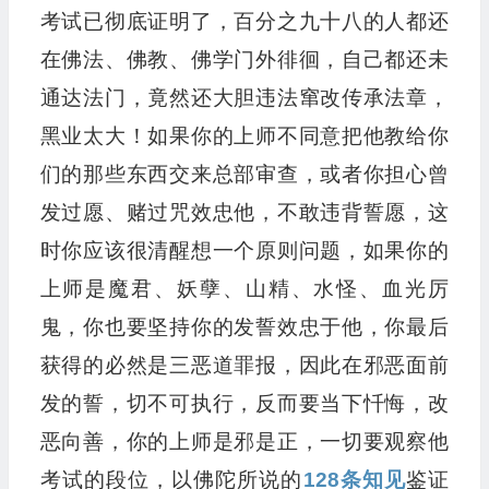
考试已彻底证明了，百分之九十八的人都还
在佛法、佛教、佛学门外徘徊，自己都还未
通达法门，竟然还大胆违法窜改传承法章，
黑业太大！如果你的上师不同意把他教给你
们的那些东西交来总部审查，或者你担心曾
发过愿、赌过咒效忠他，不敢违背誓愿，这
时你应该很清醒想一个原则问题，如果你的
上师是魔君、妖孽、山精、水怪、血光厉
鬼，你也要坚持你的发誓效忠于他，你最后
获得的必然是三恶道罪报，因此在邪恶面前
发的誓，切不可执行，反而要当下忏悔，改
恶向善，你的上师是邪是正，一切要观察他
考试的段位，以佛陀所说的
128条知见
鉴证