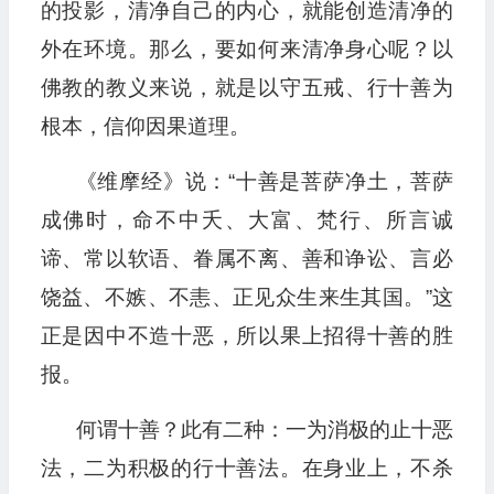
的投影，清净自己的内心，就能创造清净的
外在环境。那么，要如何来清净身心呢？以
佛教的教义来说，就是以守五戒、行十善为
根本，信仰因果道理。
《维摩经》说：“十善是菩萨净土，菩萨
成佛时，命不中夭、大富、梵行、所言诚
谛、常以软语、眷属不离、善和诤讼、言必
饶益、不嫉、不恚、正见众生来生其国。”这
正是因中不造十恶，所以果上招得十善的胜
报。
何谓十善？此有二种：一为消极的止十恶
法，二为积极的行十善法。在身业上，不杀