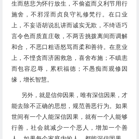
生而慈悲为怀行放生，不偷盗而义利节用行
施舍，不邪淫而贞良守礼修梵行。在口业
上，不妄语胡说乱讲而诚实无欺，不绮语巧
言令色而质直庄敬，不两舌挑拨离间而调解
和合，不恶口粗语怒骂而柔和善待。在意业
上，不悭贪而济困救急，喜舍布施；不瞋恚
而包容忍辱，累积福德；不愚痴而观修因
缘，增长智慧。
另外，就是信仰因果，唯有深信因果，才
能去除不正确的思想，规范善恶行为。如果
世间有一个人能深信因果，就有一个人能够
行善，社会就减少一个恶人，增加一个善
人。如果每个家庭内的人，都能深信因果，