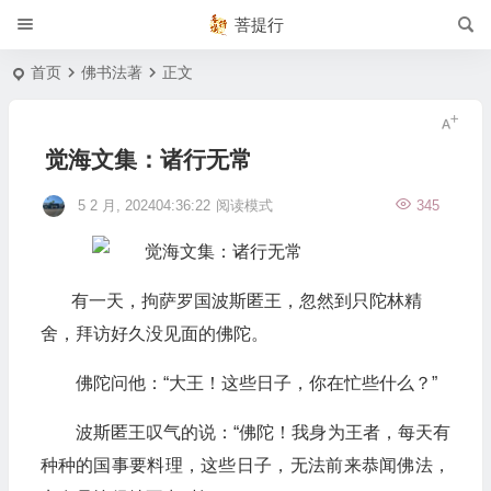
菩提行
首页
佛书法著
正文
觉海文集：诸行无常
5 2 月, 202404:36:22
阅读模式
345
有一天，拘萨罗国波斯匿王，忽然到只陀林精
舍，拜访好久没见面的佛陀。
佛陀问他：“大王！这些日子，你在忙些什么？”
波斯匿王叹气的说：“佛陀！我身为王者，每天有
种种的国事要料理，这些日子，无法前来恭闻佛法，