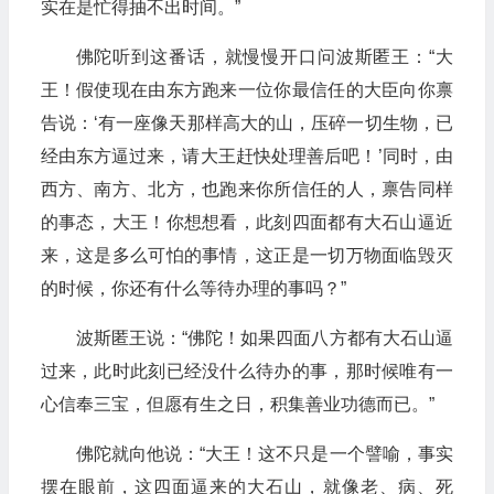
实在是忙得抽不出时间。”
佛陀听到这番话，就慢慢开口问波斯匿王：“大
王！假使现在由东方跑来一位你最信任的大臣向你禀
告说：‘有一座像天那样高大的山，压碎一切生物，已
经由东方逼过来，请大王赶快处理善后吧！’同时，由
西方、南方、北方，也跑来你所信任的人，禀告同样
的事态，大王！你想想看，此刻四面都有大石山逼近
来，这是多么可怕的事情，这正是一切万物面临毁灭
的时候，你还有什么等待办理的事吗？”
波斯匿王说：“佛陀！如果四面八方都有大石山逼
过来，此时此刻已经没什么待办的事，那时候唯有一
心信奉三宝，但愿有生之日，积集善业功德而已。”
佛陀就向他说：“大王！这不只是一个譬喻，事实
摆在眼前，这四面逼来的大石山，就像老、病、死