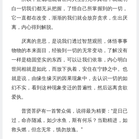
白一切我们都无从把握，了悟自己所掌握到的一切，
它一直都在改变，渐渐的我们就会放弃贪求，生出厌
离，内心得到解脱。
厌离的意思，是说我们透过智慧观照，体悟事事
物物的本来面目，经验到一切的无常变动，了解没有
一样是稳固坚实的东西，可以让我们依靠，内心明白
世间相就是如此，而放下执着，安住在宁静之中。也
就是说，由缘生缘灭的因果现象中，去认识一切的如
幻不实，看到这种现象变迁的普遍性，然后远离贪欲
爱执。
普贤菩萨有一首警众偈，说得最为精要：“是日已
过，命亦随减，如少水鱼，斯有何乐？当勤精进，如
救头燃，但念无常，慎勿放逸。”