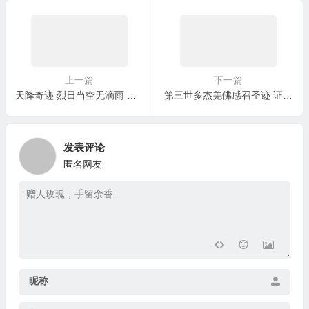
上一篇
下一篇
天降奇迹 烈日当空无滴雨 木棉树降香雨能听话
第三世多杰羌佛感召圣迹 证明了如来正法
发表评论
匿名网友
昵称