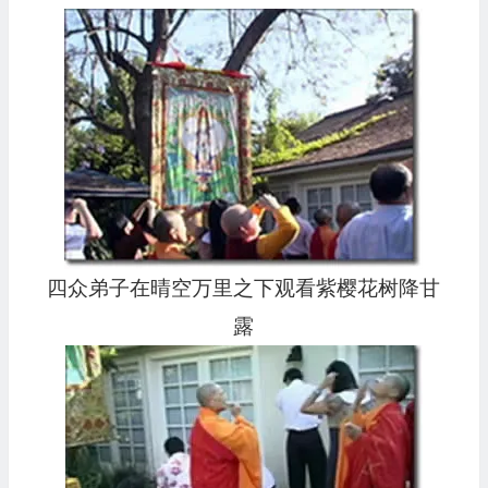
四众弟子在晴空万里之下观看紫樱花树降甘
露