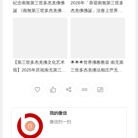
紀念南無第三世多杰羌佛佛
2026年「恭迎南無第三世多
誕 《南無第三世多杰羌佛經
杰羌佛佛誕」法會上世界佛
藏總集》新卷面世 [ZWTV北
教總部蓮花釦莫知尊者的講
美中旺電視]
話
【第三世多杰羌佛文化艺术
🌟🌟🌟世界佛教教皇 南无第
馆】2025年庆祝南无第三世
三世多杰羌佛法相庄严无比
多杰羌佛佛诞之法会活动
儜立在纽约时代广场巨大荧
幕的至高处🌟🌟🌟
我的微信
微信扫一扫