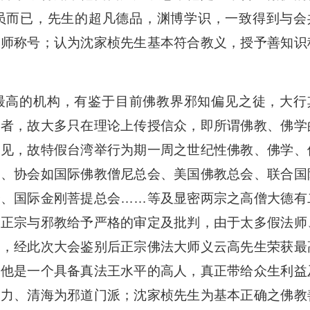
员而已，先生的超凡德品，渊博学识，一致得到与会
大师称号；认为沈家桢先生基本符合教义，授予善知识
最高的机构，有鉴于目前佛教界邪知偏见之徒，大行
行者，故大多只在理论上传授信众，即所谓佛教、佛学
少见，故特假台湾举行为期一周之世纪性佛教、佛学、
会、协会如国际佛教僧尼总会、美国佛教总会、联合国
会、国际金刚菩提总会……等及显密两宗之高僧大德有
中正宗与邪教给予严格的审定及批判，由于太多假法师
命，经此次大会鉴别后正宗佛法大师义云高先生荣获最
定他是一个具备真法王水平的高人，真正带给众生利益
七力、清海为邪道门派；沈家桢先生为基本正确之佛教