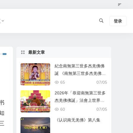
频
登录
最新文章
紀念南無第三世多杰羌佛佛
誕 《南無第三世多杰羌佛經
藏總集》新卷面世 [ZWTV北
65
07/05
美中旺電視]
2026年「恭迎南無第三世多
杰羌佛佛誕」法會上世界佛
书
教總部蓮花釦莫知尊者的講
60
07/05
知
話
《认识南无羌佛》第八集
三