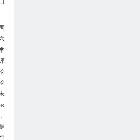
日
国
六
学
评
论
论
未
录
，
是
行