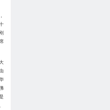
，
十
刚
席
大
由
华
佛
是
、