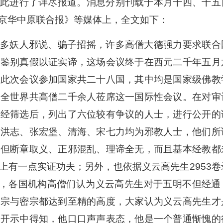
此进行了详尽报道。消息分别刊载于本月十四、十五
京华中原联合报》等媒体上，全文如下：
多妖人邪说、骗子招摇，许多高僧大德强力要求联合
，鉴别真假以证实谛，这场会议终于在西元二千年五月
。此次会议参加国家共二十八国，其中均是国家级佛教
，全世界共高僧二千余人莅席这一国际性会议。在对审
，经筛选后，列出了六位较有争议的人士，进行公开的
李洪志、张宏堡、清海、宋七力均为邪教人士，他们所
不但断章取义、正邪混乱、理谛全无，而且基本经教都
上有一点实证功夫；另外，也依据义云高先生2953卷
讨，各国机构高僧们认为义云高先生对于五明不但经通
显宗与密宗都达到至精的高度，大家认为义云高先生才
的开示中得知，他口口声声表态，他是一个普通惭愧的