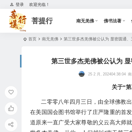
登录
欢迎光临！
菩提行
南无羌佛
佛书法著
首页
南无羌佛
第三世多杰羌佛被公认为 显密圆通
第三世多杰羌佛被公认为 
25 2 月, 202404:38:04
南
关于“
二零零八年四月三日，由全球佛教出
在美国国会图书馆举行了庄严隆重的首
道原来一直广受大家尊敬的义云高大师