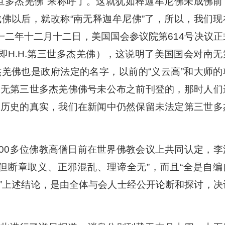
世多杰羌佛”来称呼了。这就犹如释迦牟尼佛未成佛前
佛以后，就改称“南无释迦牟尼佛”了，所以，我们现
一二年十二月十二日，美国国会参议院第614号决议正
羌佛（即H.H.第三世多杰羌佛），这说明了美国国会对南无
羌佛也是政府法定的名字，以前的“义云高”和大师的
南无第三世多杰羌佛佛号未公布之前刊登的，那时人们
重历史的真实，我们在新闻中仍然保留未法定第三世多
000多位佛教高僧日前在世界佛教会议上共同认定，李
但断章取义、正邪混乱、理谛全无”，而且“全是自编
”上述结论，是由全体与会人士经公开论断和探讨，决