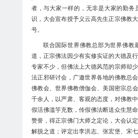
者，与大家一样的，无非是大家的勤务
识，大会宣布授予义云高先生正宗佛教
号。
联合国际世界佛教总部为世界佛教
道，正宗佛法因少有实修实证的大德及
专家不少，但佛法上大德风范的宗师却
法正邪研讨会，广邀世界各地的佛教总
佛教会、世界佛教僧伽会、美国密宗总
千余人，以严肃、客观的态度，对佛教
假活佛滥竽充数，传假佛法断送众生慧
赞誉，得正宗佛门大师之定论，大会认
解脱之道；评定出李洪志、张宏堡、宋