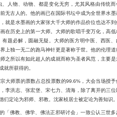
虫、人物、动物、都是变化无穷，尤其风格由传统而
是前无古人的。他的画已在国际书坛中成为全世界水墨
元，就是水墨画的大家张大千大师的作品价位也达不到
墨画在历史上的第一大师。大师的歌唱千变万化，高低
、有题必解，圆融无疑。大师的医方明中医、西医、
世界上独一无二的跑马神针更是著称于世。他的伦理道
大师之所以有如此超人的成就而称为圣者风范，主要是
成就所获得的。
宗大师票的票数占总投票数的99.6%，大会当场授予
位，李洪志、张宏堡、宋七力、清海，除了离开的三位
德们定论为邪师、邪教。沈家桢居士被定论为善知识
国际性的「佛教、佛学、佛法正邪研讨会」一致公认三世多