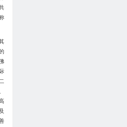
共
称
其
的
佛
际
二
、
高
及
善