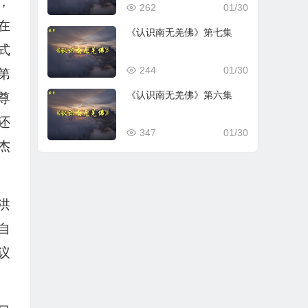
，
262
01/30
在
《认识南无羌佛》第七集
式
244
01/30
第
《认识南无羌佛》第六集
尊
还
347
01/30
杰
洪
自
议