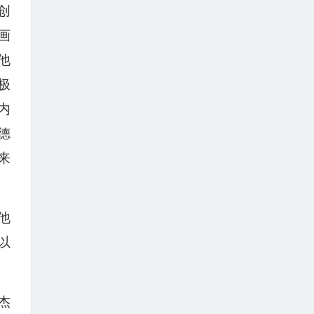
创
画
他
极
内
德
来
他
以
。
杰