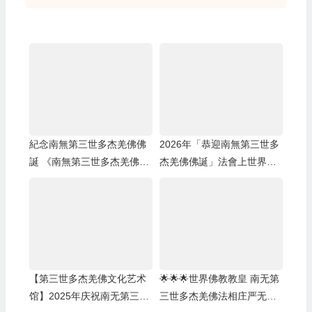
紀念南無第三世多杰羌佛佛
2026年「恭迎南無第三世多
誕 《南無第三世多杰羌佛經
杰羌佛佛誕」法會上世界佛
藏總集》新卷面世 [ZWTV北
教總部蓮花釦莫知尊者的講
美中旺電視]
話
【第三世多杰羌佛文化艺术
🌟🌟🌟世界佛教教皇 南无第
馆】2025年庆祝南无第三世
三世多杰羌佛法相庄严无比