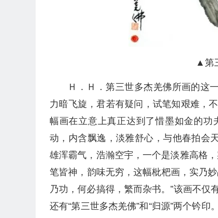
▲第
Ｈ．Ｈ．第三世多杰羌佛所画的这一
力暗飞旋，君若有疑问，试笔知艰难，
幅画在立意上真正达到了惜墨如金的功
动，内含飘逸，淡雅舒心，与他春拍会天
雄浑霸气，浩瀚空宇，一个是淡雅高格，
笔皆神，韵味无穷，这幅枇杷画，实乃妙品
乃功，何必搞得，繁而杂书。”该画不仅
还有“第三世多杰羌佛”和“归源”两个钤