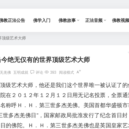
佛教正法公告
佛学入门
佛教故事
正法音频
佛教视
界顶级艺术大师
当今绝无仅有的世界顶级艺术大师
无羌佛
五明成就
评论
393
阅读模式
顶级艺术大师，他还是我们这个世界唯一被认证了的
议院在２０１２年１２月１２日用无记名投票，全票通
冠名称呼Ｈ．Ｈ．第三世多杰羌佛。美国首都华盛顿市
三世多杰羌佛日”，国家邮政局批淮发行了纪念首日封
陀日的佛陀。Ｈ．Ｈ．第三世多杰羌佛也是英国皇家艺