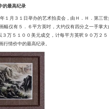
价中的最高纪录
年１月３１日举办的艺术拍卖会，由Ｈ．Ｈ．第三世
，画幅仅有５．６平方英吋，大约仅有四分之一手掌大
以３万５１００美元成交，计每平方英呎９０万２５
画行情价中的最高纪录。