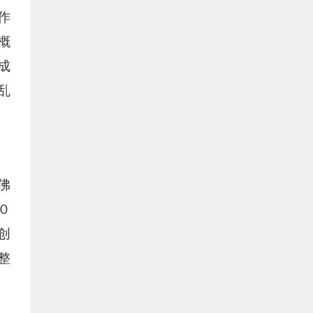
作
概
成
乱
佛
０
创
整