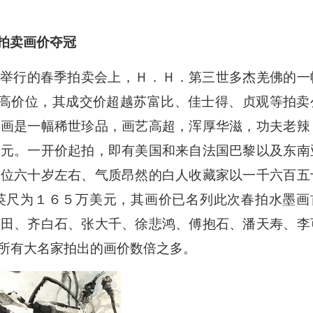
拍卖画价夺冠
举行的春季拍卖会上，Ｈ．Ｈ．第三世多杰羌佛的一
最高价位，其成交价超越苏富比、佳士得、贞观等拍卖
该画是一幅稀世珍品，画艺高超，浑厚华滋，功夫老辣
美元。一开价起拍，即有美国和来自法国巴黎以及东南
一位六十岁左右、气质昂然的白人收藏家以一千六百五
英尺为１６５万美元，其画价已名列此次春拍水墨画
南田、齐白石、张大千、徐悲鸿、傅抱石、潘天寿、李
所有大名家拍出的画价数倍之多。