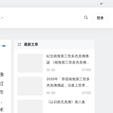
频
登录
最新文章
紀念南無第三世多杰羌佛佛
誕 《南無第三世多杰羌佛經
藏總集》新卷面世 [ZWTV北
65
07/05
佛
美中旺電視]
2026年「恭迎南無第三世多
过
杰羌佛佛誕」法會上世界佛
教總部蓮花釦莫知尊者的講
市
60
07/05
話
，
《认识南无羌佛》第八集
术