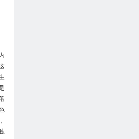
内
这
生
是
落
色
，
独