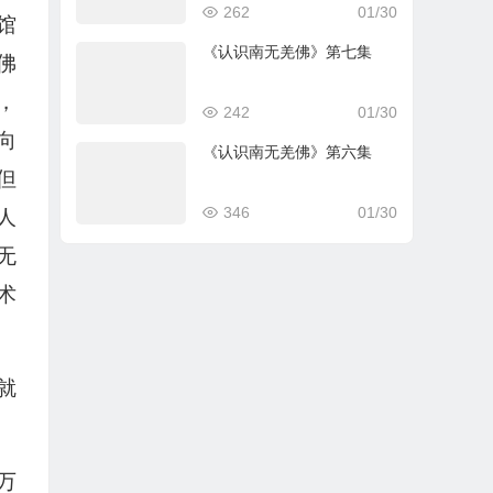
262
01/30
馆
《认识南无羌佛》第七集
佛
，
242
01/30
向
《认识南无羌佛》第六集
但
346
01/30
人
无
术
就
万