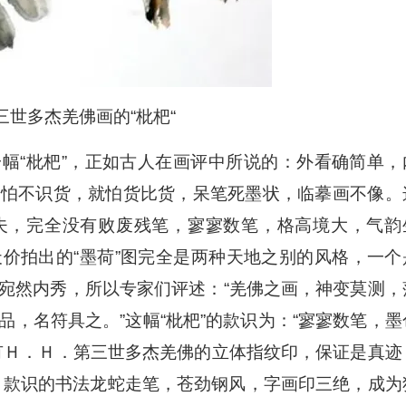
三世多杰羌佛画的“枇杷“
幅“枇杷”，正如古人在画评中所说的：外看确简单，
不怕不识货，就怕货比货，呆笔死墨状，临摹画不像。
夫，完全没有败废残笔，寥寥数笔，格高境大，气韵
价拍出的“墨荷”图完全是两种天地之别的风格，一个
宛然内秀，所以专家们评述：“羌佛之画，神变莫测，
，名符具之。”这幅“枇杷”的款识为：“寥寥数笔，墨
有Ｈ．Ｈ．第三世多杰羌佛的立体指纹印，保证是真迹
印。款识的书法龙蛇走笔，苍劲钢风，字画印三绝，成为