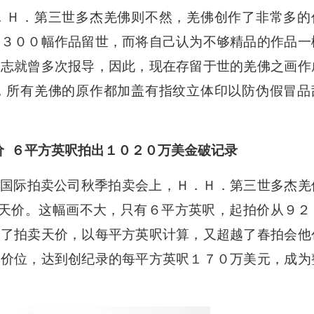
．Ｈ．第三世多杰羌佛则不然，羌佛创作了非常多的
约３００幅作品留世，而将自己认为不够精品的作品一
杂志就曾多次报导，因此，现在存留于世的羌佛之画作
，所有羌佛的原作都加盖有指纹立体印以防伪假冒品
天价 ６平方英呎拍出１０２０万美金破记录
国际拍卖公司秋季拍卖会上，Ｈ．Ｈ．第三世多杰羌
金天价。这幅画不大，只有６平方英呎，起拍价从９２
写了拍卖天价，以每平方英呎计算，又超越了春拍会他
的价位，达到创纪录的每平方英呎１７０万美元，成为