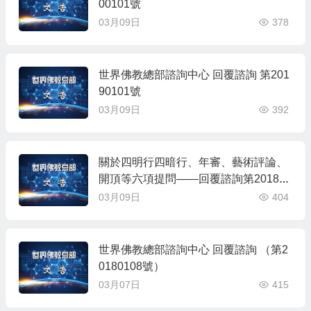
00101號
03月09日
378
世界佛教總部諮詢中心 回覆諮詢 第201
90101號
03月09日
392
關於四明行四暗行、年審、藝術評論、
開頂等六項提問——回覆諮詢第201801
09 號
03月09日
404
世界佛教總部諮詢中心 回覆諮詢 （第2
0180108號）
03月07日
415