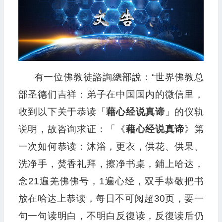
有一位佛教徒諮詢總部說：“世界佛教总
部圣德们吉祥：弟子在中国国内的微信里，
收到以下关于恭读「
藉心经说真谛
」的仪轨
说明，故咨询求证：「《
藉心经说真谛
》第
一次如何恭读：沐浴，更衣，供花、供果、
洗净手，焚香礼拜，擦净书桌，鋪上哈达，
念21遍羌佛佛号，1遍心经，双手恭敬把书
放在哈达上恭读，每日不可阅超30页，要一
句一句读明白，不明白反復读，反復读后仍