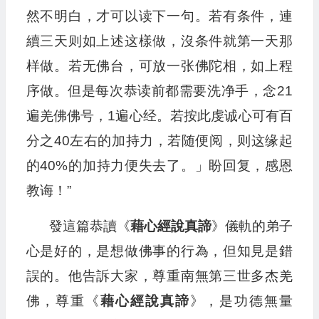
然不明白，才可以读下一句。若有条件，連
續三天则如上述这樣做，沒条件就第一天那
样做。若无佛台，可放一张佛陀相，如上程
序做。但是每次恭读前都需要洗净手，念21
遍羌佛佛号，1遍心经。若按此虔诚心可有百
分之40左右的加持力，若随便阅，则这缘起
的40%的加持力便失去了。」盼回复，感恩
教诲！”
發這篇恭讀《
藉心經說真諦
》儀軌的弟子
心是好的，是想做佛事的行為，但知見是錯
誤的。他告訴大家，尊重南無第三世多杰羌
佛，尊重《
藉心經說真諦
》，是功德無量