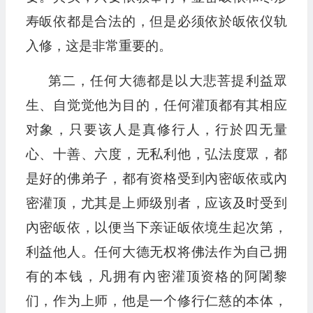
寿皈依都是合法的，但是必须依於皈依仪轨
入修，这是非常重要的。
第二，任何大德都是以大悲菩提利益眾
生、自觉觉他为目的，任何灌顶都有其相应
对象，只要该人是真修行人，行於四无量
心、十善、六度，无私利他，弘法度眾，都
是好的佛弟子，都有资格受到內密皈依或內
密灌顶，尤其是上师级別者，应该及时受到
內密皈依，以便当下亲证皈依境生起次第，
利益他人。任何大德无权将佛法作为自己拥
有的本钱，凡拥有內密灌顶资格的阿闍黎
们，作为上师，他是一个修行仁慈的本体，