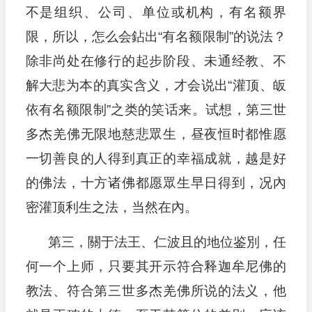
不是组织、公司、单位或机构，有名额界
限，所以，怎么会鉆出“有名额限制”的说法？
除非尚处在修行的起步阶段、未通经教、不
解大悲为本的真实含义，才会说出“灌顶、皈
依有名额限制”之类的笑话来。试想，第三世
多杰羌佛无限地慈悲眾生，昼夜恒时都惟愿
一切善良的人得到真正的幸福成就，越是好
的佛法，十方诸佛都愿眾生早日得到，况內
密灌顶利生之法，当然在內。
第三，關于法王、仁波且的地位鉴別，任
何一个上师，只要其开示符合释迦牟尼佛的
教法、符合第三世多杰羌佛所说的法义，他