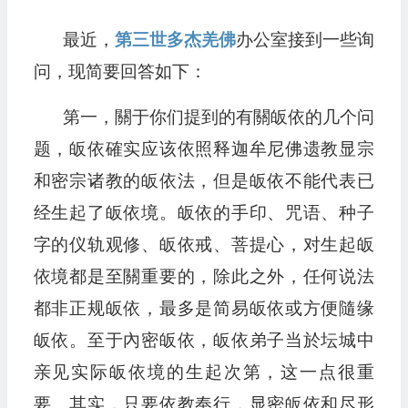
最近，
第三世多杰羌佛
办公室接到一些询
问，现简要回答如下：
第一，關于你们提到的有關皈依的几个问
题，皈依確实应该依照释迦牟尼佛遗教显宗
和密宗诸教的皈依法，但是皈依不能代表已
经生起了皈依境。皈依的手印、咒语、种子
字的仪轨观修、皈依戒、菩提心，对生起皈
依境都是至關重要的，除此之外，任何说法
都非正规皈依，最多是简易皈依或方便隨缘
皈依。至于內密皈依，皈依弟子当於坛城中
亲见实际皈依境的生起次第，这一点很重
要。其实，只要依教奉行，显密皈依和尽形