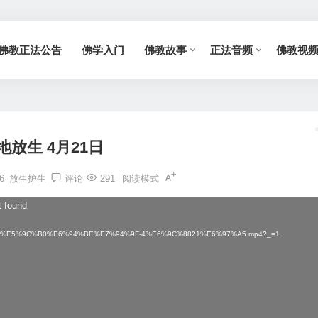
佛教正法公告
佛学入门
佛教故事
正法音频
佛教视
地放生 4月21日
6
放生护生
评论
291
阅读模式
t found
E5%90%84%E5%9C%B0%E6%94%BE%E7%94%9F-4%E6%9C%8821%E6%97%A5.mp4?_=1