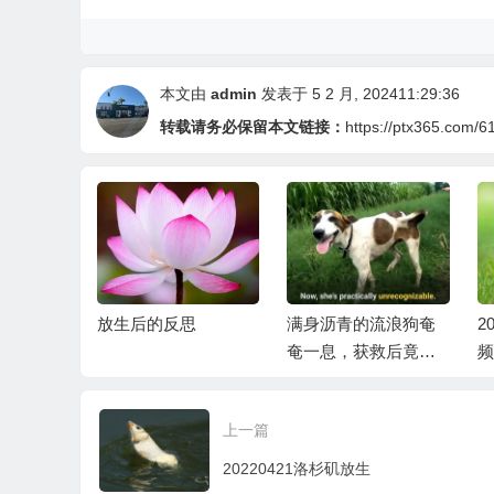
本文由
admin
发表于 5 2 月, 202411:29:36
转载请务必保留本文链接：
https://ptx365.com/6
动心弦的母子
放生后的反思
满身沥青的流浪狗奄
2
奄一息，获救后竟变
频
身“小天使”
上一篇
20220421洛杉矶放生