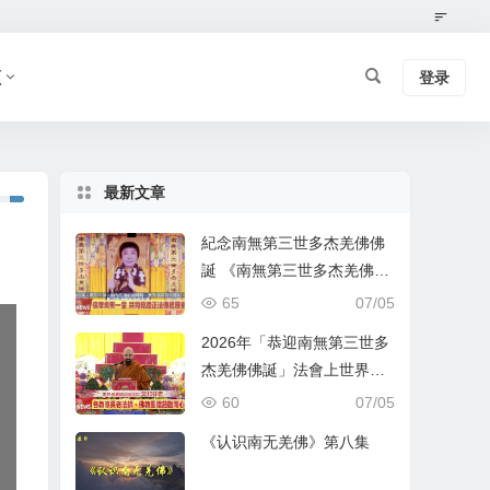
频
登录
最新文章
紀念南無第三世多杰羌佛佛
誕 《南無第三世多杰羌佛經
藏總集》新卷面世 [ZWTV北
65
07/05
美中旺電視]
2026年「恭迎南無第三世多
杰羌佛佛誕」法會上世界佛
教總部蓮花釦莫知尊者的講
60
07/05
話
《认识南无羌佛》第八集