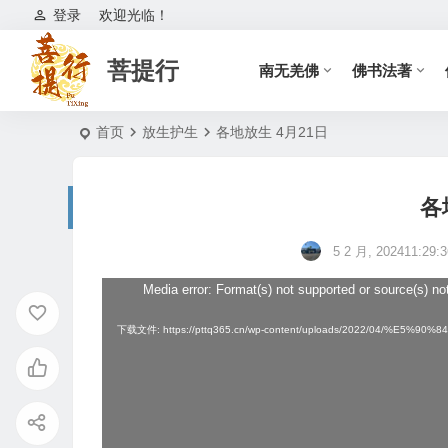
登录
欢迎光临！
菩提行
南无羌佛
佛书法著
首页
放生护生
各地放生 4月21日
各
5 2 月, 202411:29:3
Media error: Format(s) not supported or source(s) no
视
频
下载文件: https://pttq365.cn/wp-content/uploads/2022/04/%
播
放
器