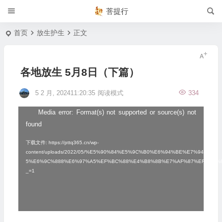
菩提行
首页
放生护生
正文
各地放生 5月8日（下篇）
5 2 月, 202411:20:35
阅读模式
334
Media error: Format(s) not supported or source(s) not
视
found
频
播
下载文件: https://pttq365.cn/wp-
content/uploads/2022/05/%E5%90%84%E5%9C%B0%E6%94%BE%E7%94%9F-
放
5%E6%9C%888%E6%97%A5%EF%BC%88%E4%B8%8B%E7%AF%87%EF%BC%8
_=1
器