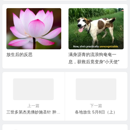
放生后的反思
满身沥青的流浪狗奄奄一
息，获救后竟变身“小天使”
上一篇
下一篇
三世多第杰羌佛妙施圣针 肿瘤消失得无影无踪
各地放生 5月8日（上）