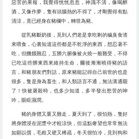
惡苦的果報，我覺得恍恍忽忽，神識不清，像喝醉
酒，又像作夢，隻有頭腦熱的不得了，才剛覺得有點
清涼，竟已經身在豬欄中，轉世為豬。
從乳豬斷奶後，見到人們老是拿吃剩的穢臭食渣
來喂食，心裏知道這些都是不乾淨的東西，想忍著不
吃，但饑餓難忍，五髒六腑像被火燒一般難受，不得
已吃這些髒東西來維持生命，爾後漸漸曉得豬的語
言，和豬朋友們對話，原來豬能記得自己前世的也是
很多，隻是身為畜生，和人類語言不通，無法溝通罷
了！快被屠殺時，也多少知道，多半發出愁苦的呻
吟，眼眶濕潤。
豬的身體又重又難走，夏天到了，很怕熱，隻好
將身體浸在泥漿中才較涼快，但這點奢望也常常無法
如願以償，毛粗又硬又稀疏，冬天很怕冷，見到狗和