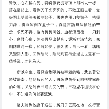
皆軟，心左搖右晃，魂魄像要從頭頂上飛出去一樣，
落在屠砧上，看到刀子光亮亮的，不敢正眼去看，隻
好閉上雙眼等著被割頸子。屠夫先用刀割頸子，搖擺
刀鋒，將血瀉倒在盆子中，真是言語無法描述的苦
楚，求死不得，隻有長長叫號。血都瀉盡後，一刀刺
心，痛徹心扉，無法再發出聲音，逐漸神識恍忽，像
剛轉世時一樣，如醉如夢，很久後，自己一看，魂魄
又變回人形，回到陰間，陰間判官待念過去世還有一
些善業，才判為人。
所以今生，看見這隻即將被宰殺的豬，悲哀著它
將被屠宰，想到殺它的人，將來也會受到同樣被宰殺
的命運，又想到自己過去受的苦，三種思考纏繞在心
中，不知道為何就要流淚。
屠夫聽到他說了這些，將刀子丟棄在地，改行賣