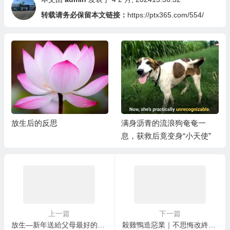
转载请务必保留本文链接：
https://ptx365.com/554/
放生后的反思
满身沥青的流浪狗奄奄一
息，获救后竟变身“小天使”
上一篇
下一篇
放生—新年送給父母最好的禮物
殺雞鴨造惡業｜不思悔改終葬身火海