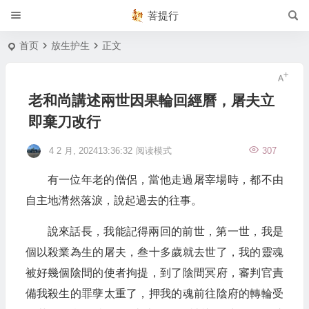
菩提行
首页
放生护生
正文
老和尚講述兩世因果輪回經曆，屠夫立
即棄刀改行
4 2 月, 202413:36:32
阅读模式
307
有一位年老的僧侶，當他走過屠宰場時，都不由
自主地潸然落淚，說起過去的往事。
說來話長，我能記得兩回的前世，第一世，我是
個以殺業為生的屠夫，叁十多歲就去世了，我的靈魂
被好幾個陰間的使者拘提，到了陰間冥府，審判官責
備我殺生的罪孽太重了，押我的魂前往陰府的轉輪受