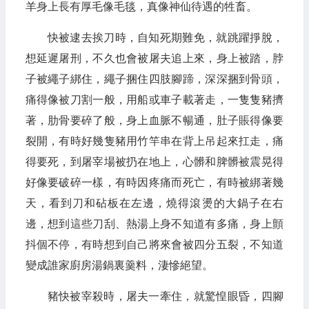
羊身上長有厚毛像毛毯，真像神仙待遇的牲畜。
快被逮去挨刀時，自知死期難免，就跳躍掙脫，
想延遲屠刑，不久也會被屠夫追上來，身上被踏，脖
子被繩子綁住，繩子捆住四肢腳蹄，深深捆到骨頭，
痛得像被刀割一般，用船或車子載著走，一隻隻豬擠
著，肋骨要碎了般，身上血脈不暢通，肚子賬得像要
裂開，有時好幾隻豬用竹竿串在背上吊起來扛走，痛
得要死，到屠宰場被扔在地上，心髒和脾髒被震晃得
好像要破碎一樣，有時因疼痛而死亡，有時被綁著幾
天，看到刀和砧板在左邊，燒得滾燙的大鍋子在右
邊，想到這些刀刮、熱湯上身不知道有多痛，身上顫
抖個不停，有時想到自己將來會被四分五裂，不知道
變成誰家廚房湯鍋裏羹料，淒慘絕望。
豬快被宰殺時，屠夫一牽住，就驚惶眼昏，四腳