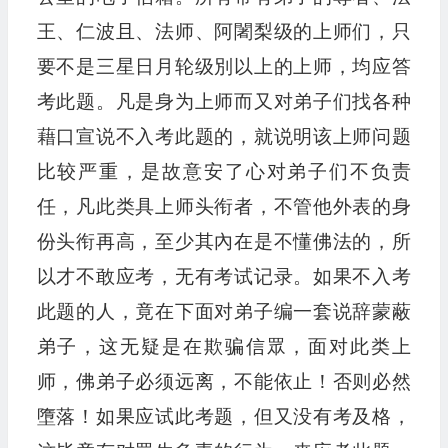
王、仁波且、法师、阿闍梨级的上师们，只
要不是三星日月轮级別以上的上师，均应答
考此题。凡是身为上师而又对弟子们找各种
藉口宣说不入考此题的，就说明该上师问题
比较严重，是故意安了心对弟子们不负责
任，凡此类具上师头衔者，不管他外表的身
份头衔再高，至少其內在是不懂佛法的，所
以才不敢应考，无有考试记录。如果不入考
此题的人，竟在下面对弟子编一套说辞蒙蔽
弟子，这无疑是在欺骗信眾，面对此类上
师，佛弟子必须远离，不能依止！否则必然
墮落！如果应试此考题，但又没有考及格，