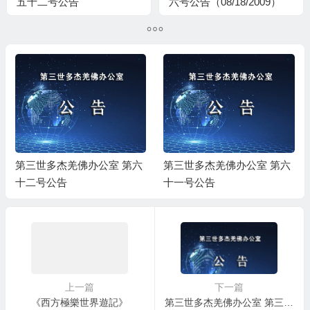
五十二号公告
六号公告（08/18/2009）
第三世多杰羌佛办公室 第六
第三世多杰羌佛办公室 第六
十二号公告
十一号公告
上一篇
下一篇
《西方極樂世界遊記》
第三世多杰羌佛办公室 第三十七号公告 (08/20/2013)