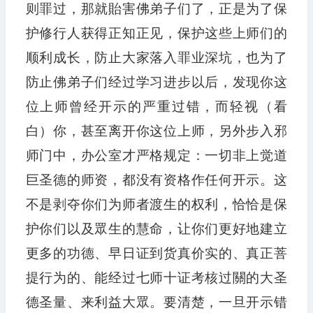
则罪过，那就貽害佛弟子们了，正是为了保
护修行人获得正知正见，保护这些上师们的
顺利成长，防止大家落入罪业深坑，也为了
防止佛弟子们经过学习进步以后，发现你这
位上师曾经开示的严重过错，而轻视（看
白）你，甚至离开你这位上师，另外步入邪
师门中，办公室才严格规定：一切非上觉道
巨圣德的师资，都没有资格作任何开示。这
不是剥夺你们为师者渡生的权利，恰恰是保
护你们以及眾生的慧命，让你们更好地建立
更多的功德、早日证到货真价实的、真正菩
提行为的、能经过七师十证考核过關的大圣
德圣量、来利益大眾。要清楚，一旦开示错