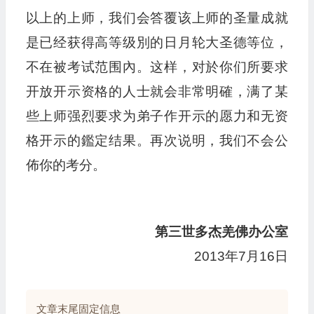
以上的上师，我们会答覆该上师的圣量成就
是已经获得高等级別的日月轮大圣德等位，
不在被考试范围內。这样，对於你们所要求
开放开示资格的人士就会非常明確，满了某
些上师强烈要求为弟子作开示的愿力和无资
格开示的鑑定结果。再次说明，我们不会公
佈你的考分。
第三世多杰羌佛办公室
2013年7月16日
文章末尾固定信息