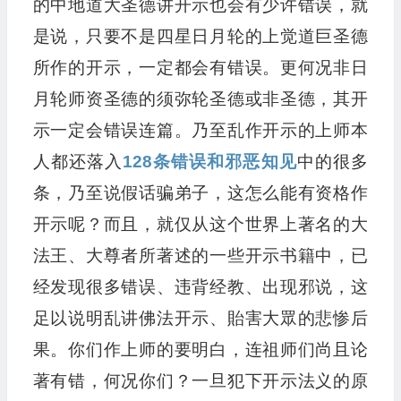
的中地道大圣德讲开示也会有少许错误，就
是说，只要不是四星日月轮的上觉道巨圣德
所作的开示，一定都会有错误。更何况非日
月轮师资圣德的须弥轮圣德或非圣德，其开
示一定会错误连篇。乃至乱作开示的上师本
人都还落入
128条错误和邪恶知见
中的很多
条，乃至说假话骗弟子，这怎么能有资格作
开示呢？而且，就仅从这个世界上著名的大
法王、大尊者所著述的一些开示书籍中，已
经发现很多错误、违背经教、出现邪说，这
足以说明乱讲佛法开示、貽害大眾的悲惨后
果。你们作上师的要明白，连祖师们尚且论
著有错，何况你们？一旦犯下开示法义的原