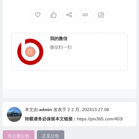
我的微信
微信扫一扫
本文由
admin
发表于 2 2 月, 202413:27:06
转载请务必保留本文链接：
https://ptx365.com/403/
办公室公告
正见公告