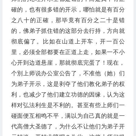
確的，也有很多错的开示，哪怕就是有百分
之八十的正確，那毕竟有百分之二十是错
的，佛弟子抓住错的这部分去行持，方向就
彻底偏了。比如在山道上开车，开一百公
里，必须全部都要在正道上走，如果一不小
心开到边道悬崖，那就彻底完蛋了！现在，
个別上师说办公室公告了，不准他（她）们
为弟子开示，这是剥夺了他们教化弟子的权
利，也减少了他们建立功德的因缘，认为这
样对弘法利生是不利的。甚至有些上师们一
碰面便互相鸣不平，满以为自己真的就是一
代高僧大圣德了，为什么不让他们为弟子开