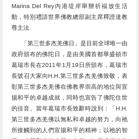
Marina Del Rey內港堤岸舉辦祈福放生活
動，特別禮請世界佛教總部副主席釋證達教
尊主法
「第三世多杰羌佛日」是目前全球唯一由
政府頒布的佛陀日，是由美國首都華盛頓市
葛瑞市長在2011年1月19日所頒布，葛瑞市
長號召大家向H.H.第三世多杰羌佛致敬，表
彰第三世多杰羌佛在佛教界崇高的地位與宣
揚和平的卓越成就，同時也宣告了佛陀住世
的佳音。當年葛瑞市長致辭時說到：「H.H.
第三世多杰羌佛以無私和卓越的努力，向祂
所接觸到的人們宣揚和平的精神；以祂的智