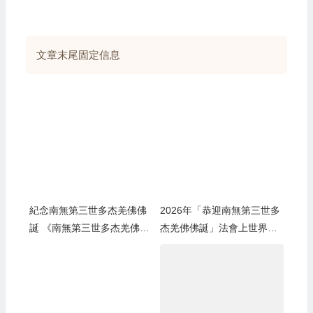
文章末尾固定信息
紀念南無第三世多杰羌佛佛
2026年「恭迎南無第三世多
誕 《南無第三世多杰羌佛經
杰羌佛佛誕」法會上世界佛
藏總集》新卷面世 [ZWTV北
教總部蓮花釦莫知尊者的講
美中旺電視]
話