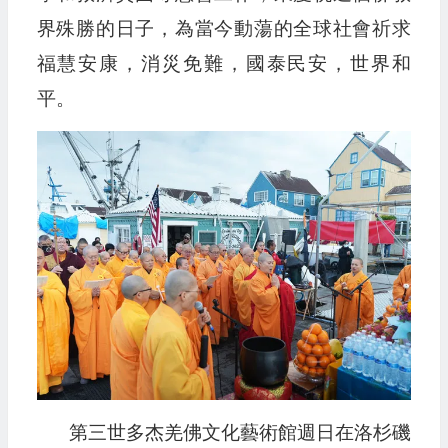
界殊勝的日子，為當今動蕩的全球社會祈求
福慧安康，消災免難，國泰民安，世界和
平。
第三世多杰羌佛文化藝術館週日在洛杉磯