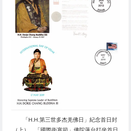
「H.H.第三世多杰羌佛日」紀念首日封
（上），「國際衛塞節」佛陀蓮台打坐首日