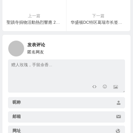
上一篇
下一篇
聖蹟寺捐物活動熱烈響應 2周募集15貨架
华盛顿DC特区葛瑞市长签署1/19定為第三世多杰羌佛日
发表评论
匿名网友
昵称
邮箱
网址