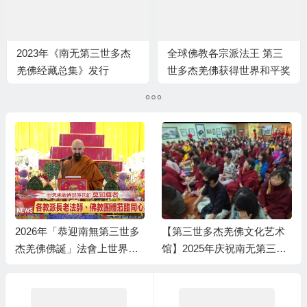
2023年《南无第三世多杰
全球佛教各宗派法王 第三
羌佛经藏总集》发行
世多杰羌佛获得世界和平奖
2026年「恭迎南無第三世多
【第三世多杰羌佛文化艺术
杰羌佛佛誕」法會上世界佛
馆】2025年庆祝南无第三世
教總部蓮花釦莫知尊者的講
多杰羌佛佛诞之法会活动
話