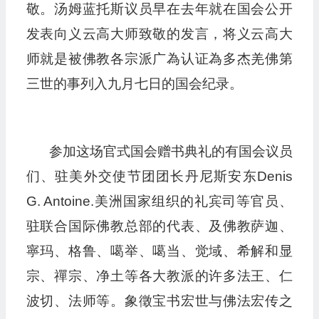
敬。汤姆蓝托斯议员早在去年就在国会公开
发表向义云高大师致敬的发言，将义云高大
师就是被佛教各宗派广為认证為多杰羌佛第
三世的事列入九月七日的国会纪录。
参加这场官式国会赠书典礼的有国会议员
们、驻美外交使节团团长丹尼斯安东Denis
G. Antoine.美洲国家组织的礼宾司等官员、
驻联合国际佛教总部的代表、及佛教萨迦、
寧玛、格鲁、噶举、噶当、觉域、希解和显
宗、禪宗、净土等各大教派的许多法王、仁
波切、法师等。象徵宝书宏世与佛法宏传之