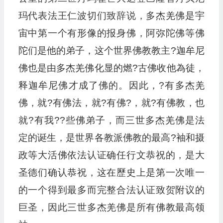
玛代表法王仁波切们致辞说，多杰羌佛是宇
宙中第一个有形像的报身佛，阿弥陀佛等佛
陀们是他的弟子，这个世界佛教教主?迦牟尼
佛也是由多杰羌佛化显的燃?古佛收他為徒，
释迦牟尼佛才成了佛的。因此，?有多杰羌
佛，就?有佛法，就?有佛?，就?有佛教，也
就?有我??些佛弟子，而三世多杰羌佛是法
定的诞生，是世界各教派佛教的最高?袖和摄
政等大活佛依法认证确任行文恭祝的，是大
圣德们确认恭祝，这在歷史上是第一次唯一
的一个得到最多而完整合法认证致贺附议的
巨圣，因此三世多杰羌佛是所有佛教最高领