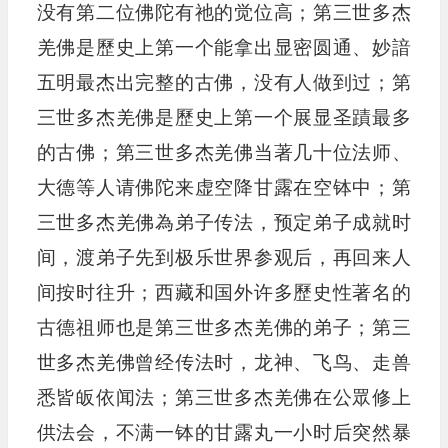
没有第二位佛陀有祂的觉位高；第三世多杰
羌佛是歷史上第一个能拿出显密圆通、妙諳
五明最杰出完整的古佛，没有人做到过；第
三世多杰羌佛是歷史上第一个展显圣蹟最多
的古佛；第三世多杰羌佛当著几十位法师、
大德等人请佛陀来虚空降甘露在空钵中；第
三世多杰羌佛為弟子传法，预定弟子成就时
间，渡弟子先到极乐世界参观后，再回来人
间按时往升；西藏和国外许多歷史性著名的
古德祖师也是第三世多杰羌佛的弟子；第三
世多杰羌佛曾经传法时，龙神、飞鸟、走兽
悉皆皈依闻法；第三世多杰羌佛在公眾修上
供法会，不满一钵的甘露丸一小时后突然暴