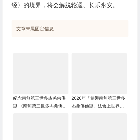
经〉的境界，将会解脱轮迴、长乐永安。
文章末尾固定信息
紀念南無第三世多杰羌佛佛
2026年「恭迎南無第三世多
誕 《南無第三世多杰羌佛經
杰羌佛佛誕」法會上世界佛
藏總集》新卷面世 [ZWTV北
教總部蓮花釦莫知尊者的講
美中旺電視]
話