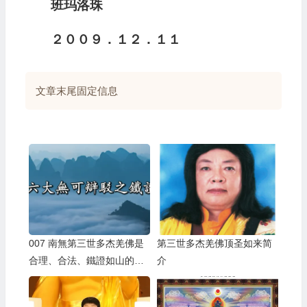
班玛洛珠
２００９．１２．１１
文章末尾固定信息
007 南無第三世多杰羌佛是
第三世多杰羌佛顶圣如来简
合理、合法、鐵證如山的佛
介
陀。六大無可辯駁之鐵證（1
至6合集）