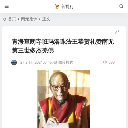
菩提行
首页
南无羌佛
正文
青海查朗寺班玛洛珠法王恭贺礼赞南无
第三世多杰羌佛
27 2 月, 202403:46:48
阅读模式
399