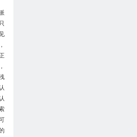
派
只
见
，
正
，
浅
认
认
索
可
的