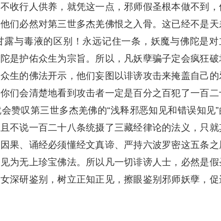
，不收行人供养，就凭这一点，邪师假圣根本做不到，
，他们必然对第三世多杰羌佛恨之入骨。这已经不是天
甘露与毒液的区别！永远记住一条，妖魔与佛陀是对
佛陀是护佑众生为宗旨。所以，凡妖孽骗子定会疯狂破
益众生的佛法开示，他们妄图以诽谤攻击来掩盖自己的
，你们会清楚地看到攻击者一定是百分之百犯了一百二
会赞叹第三世多杰羌佛的“浅释邪恶知见和错误知见”
。且不说一百二十八条统摄了三藏经律论的法义，只就
信因果、诵经必须懂经文真谛、严持六波罗密这五条之
知见为无上珍宝佛法。所以凡一切诽谤人士，必然是假
信女深研鉴别，树立正知正见，擦眼鉴别邪师妖孽，促