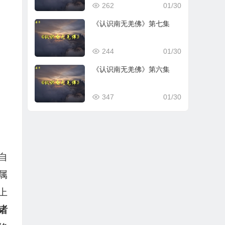
262
01/30
《认识南无羌佛》第七集
244
01/30
《认识南无羌佛》第六集
347
01/30
自
属
上
诸