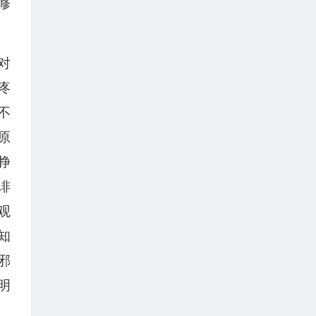
修
对
疼
不
原
挣
诽
观
知
邪
明