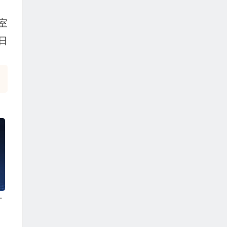
室
日
十