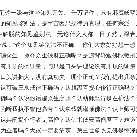
这一派与这些知见无关。”千万记住，只有邪魔妖孽
教的知见鉴别法，是宇宙因果规律的真理，任何宗派，
生解脱的知见鉴别法，无论什么人都一目了然，深者
说：“这个知见鉴别法不正确。”你们大家好好想一想
欺骗众生，掠夺众生钱财正确呢？是违背释迦佛陀教戒
拥有开顶的圣证量，与只是口头讲理论没有开顶的证量
是口头讲拙火，没有真功夫，哪个正确？我们提出几条
道认可破三乘戒律正确吗？认脱离菩提心修行正确吗？
正确吗？认说假话骗众生之师？认助师恶行是在护法？
认为断我执不管他痛苦？认拿钱就灌顶佛法？认上师可
？认具阐提心行者是高僧？认佛书低安高僧座下？难道
们为圣者吗？大家一定要清楚，第三世多杰羌佛是纯净