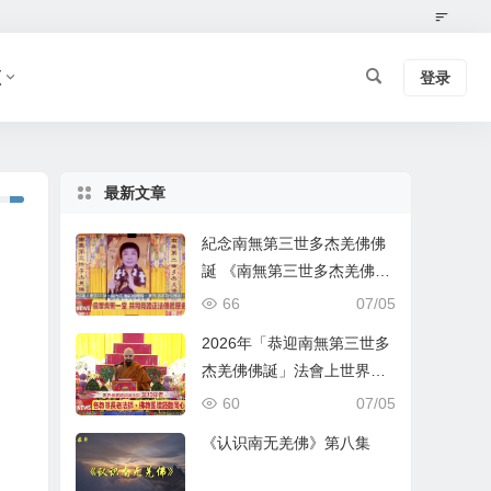
频
登录
最新文章
紀念南無第三世多杰羌佛佛
誕 《南無第三世多杰羌佛經
藏總集》新卷面世 [ZWTV北
66
07/05
美中旺電視]
2026年「恭迎南無第三世多
杰羌佛佛誕」法會上世界佛
教總部蓮花釦莫知尊者的講
60
07/05
話
《认识南无羌佛》第八集