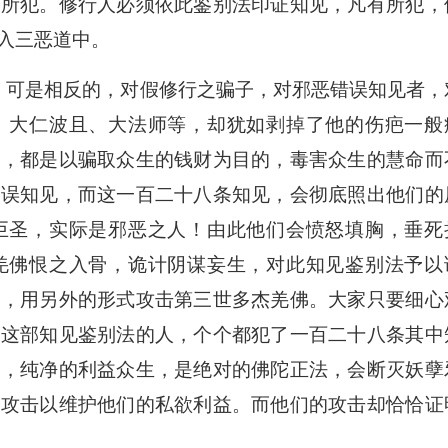
属所犯。修行人必须依此鉴别法印证知见，凡有所犯，
入三恶道中。
可是相反的，对假修行之骗子，对邪恶错误知见者，
、大仁波且、大法师等，却犹如剥掉了他的伤疤一般
人，都是以骗取众生的钱财为目的，毒害众生的慧命而
错误知见，而这一百二十八条知见，会彻底照出他们的
巨圣，实际是邪恶之人！由此他们会愤怒填胸，垂死
羌佛恨之入骨，诡计阴谋妄生，对此知见鉴别法予以
招，用另外的形式攻击第三世多杰羌佛。大家只要细心
或这部知见鉴别法的人，个个都犯了一百二十八条其中
私，纯净的利益众生，是绝对的佛陀正法，会断灭妖孽
对攻击以维护他们的私欲利益。而他们的攻击却恰恰证