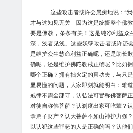
这些攻击者或许会愚痴地说：“我们
才与这知见无关。因为这是统摄整个佛
要是佛教，条条有关！这是纯净利益众
深，浅者见浅。这些妖孽攻击者或许还会
是维护众生慧命利益正确呢，还是助长
确呢，还是维护佛陀教戒正确呢？比如
哪个正确？拥有拙火定的真功夫，与只
显易懂的问题，大家即刻就能明白：难
戒律不需全部守，认弘法可冒称佛菩萨
对徒自称佛菩萨？认剃度出家可吃荤？
拿弟子财产？认大菩萨不如山神护力强
以认犯这些罪恶的人是正确的吗？认他