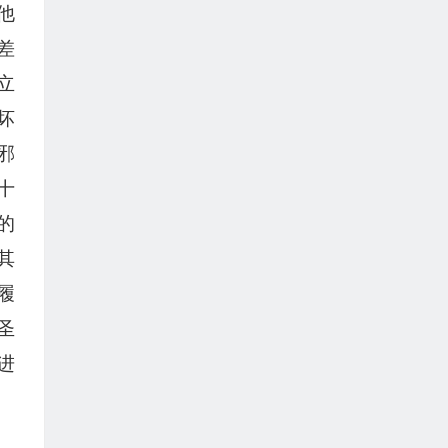
他
差
立
坏
邪
十
的
其
履
圣
进