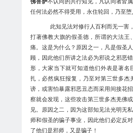
佛菩萨
不认同的共行知见，凡认同者皆
任何法必然不得受用，永住轮回，乃至堕
此知见法对修行人百利而无一害，
打著佛教大旗的假圣德，所谓的大法王
痛。这是为什么？原因之一，凡是假圣
顾，因此他们所讲之法必为邪说之邪恶
形，大家当下就可知道他们外表是著名
扎，必然疯狂报复，乃至对第三世多杰
谤，或害怕暴露邪恶丑态而采用间接花
察就会发现，这些攻击第三世多杰羌佛
见。原因之二，因为这部知见法光明无
师和假圣的骗子事业，因此他们必定反
了他们是邪师，又是骗子！