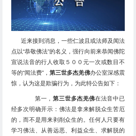
近来接到消息，一些仁波且或法师及闻法
点以“恭敬佛法”的名义，强行向前来恭闻佛陀
宣说法音的行人收取５００元一次或数目不
等的“闻法费”，
第三世多杰羌佛
办公室深感震
惊，认为这是欺骗行为，为此特公告如下：
第一，
第三世多杰羌佛
在法音中已
经多次明确开示：佛法是拿来解脱众生苦厄
的，而不是用来剥削众生的。任何人只要有
学习佛法、从善远恶、利益众生、求解脱的