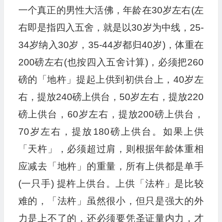
一个真正的男性大活佛，年龄在30岁左右(左
右即是指四入五舍，就是以30岁为中线，25-
34岁纳入30岁，35-44岁都归40岁)，体重在
200磅左右(也按四入五舍计算)，必须把260
磅的「地杵」提起上供到初供台上，40岁左
右，提放240磅上供台，50岁左右，提放220
磅上供台，60岁左右，提放200磅上供台，
70岁左右，提放180磅上供台。如果上供
「天杵」，必须超过肩，则根据年龄体重相
应减去「地杵」的重量，所有上供都是单手
(一只手) 提杵上供台。上供「法杵」是比较
难的，「法杵」虽然很小，但只是强大的外
力是上不了的，还必须要凭圣证量内力，才