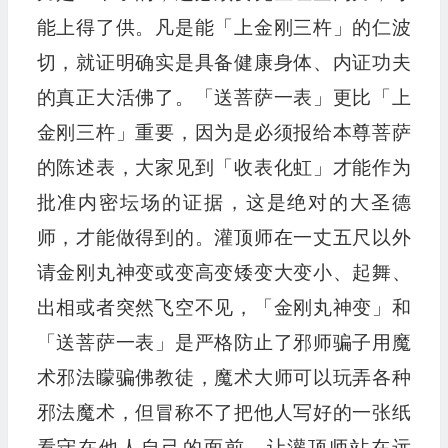
能上得了供。凡是能「上金刚三杵」的仁波
切，就证明确实是具备健康身体、内证功夫
的真正大活佛了。「送菩萨一表」更比「上
金刚三杵」重要，因为是必须报给本尊菩萨
的陈述表，大家见到「收表化虹」才能作为
批准内密坛场的证据，这是绝对的大圣德
师，才能做得到的。灌顶师在一丈五尺以外
请金刚丸神变或变高变矮变大变小、起舞、
出相或者突然飞空不见，「金刚丸神变」和
「送菩萨一表」是严格防止了邪师骗子用魔
术邪法矇骗佛教徒，魔术大师可以玩弄各种
邪法魔术，但冒称不了把他人写好的一张纸
看守在他人自己的面前，让灌顶师站在远