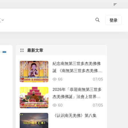
频
登录
最新文章
紀念南無第三世多杰羌佛佛
誕 《南無第三世多杰羌佛經
藏總集》新卷面世 [ZWTV北
66
07/05
美中旺電視]
2026年「恭迎南無第三世多
杰羌佛佛誕」法會上世界佛
教總部蓮花釦莫知尊者的講
60
07/05
話
《认识南无羌佛》第八集