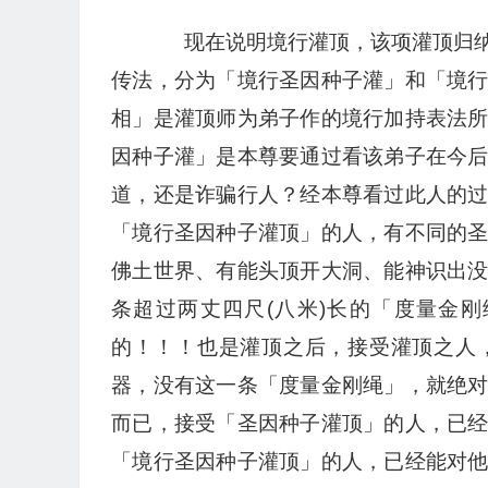
现在说明境行灌顶，该项灌顶归纳
传法，分为「境行圣因种子灌」和「境
相」是灌顶师为弟子作的境行加持表法
因种子灌」是本尊要通过看该弟子在今
道，还是诈骗行人？经本尊看过此人的
「境行圣因种子灌顶」的人，有不同的
佛土世界、有能头顶开大洞、能神识出
条超过两丈四尺(八米)长的「度量金
的！！！也是灌顶之后，接受灌顶之人
器，没有这一条「度量金刚绳」，就绝
而已，接受「圣因种子灌顶」的人，已
「境行圣因种子灌顶」的人，已经能对