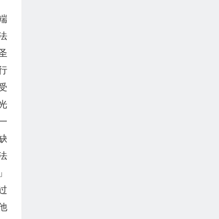
端
法
圣
行
受
光
一
缺
法
」
过
他