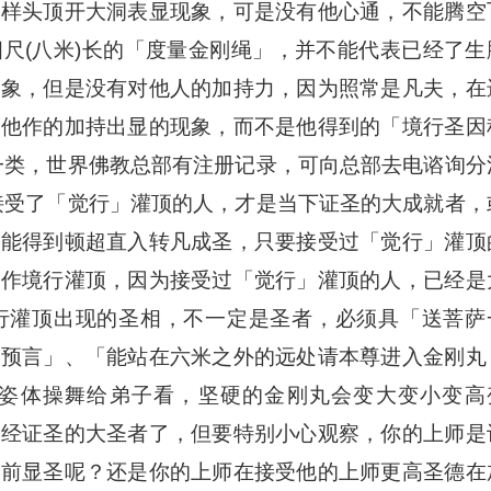
同样头顶开大洞表显现象，可是没有他心通，不能腾空
尺(八米)长的「度量金刚绳」，并不能代表已经了生
现象，但是没有对他人的加持力，因为照常是凡夫，在
为他作的加持出显的现象，而不是他得到的「境行圣因
一类，世界佛教总部有注册记录，可向总部去电谘询分
接受了「觉行」灌顶的人，才是当下证圣的大成就者，
才能得到顿超直入转凡成圣，只要接受过「觉行」灌顶
能作境行灌顶，因为接受过「觉行」灌顶的人，已经是
行灌顶出现的圣相，不一定是圣者，必须具「送菩萨
知预言」、「能站在六米之外的远处请本尊进入金刚丸
姿体操舞给弟子看，坚硬的金刚丸会变大变小变高
已经证圣的大圣者了，但要特别小心观察，你的上师是
面前显圣呢？还是你的上师在接受他的上师更高圣德在