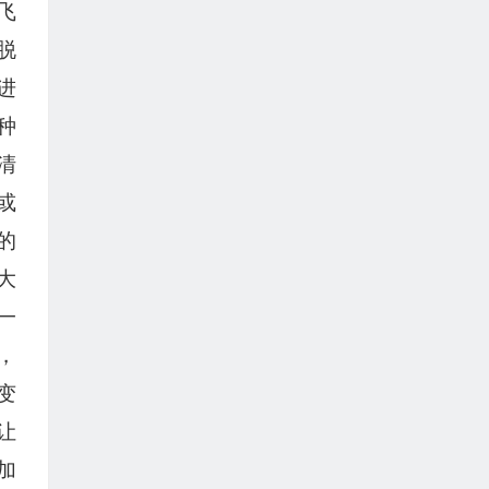
飞
脱
进
种
清
或
的
大
一
，
变
让
加