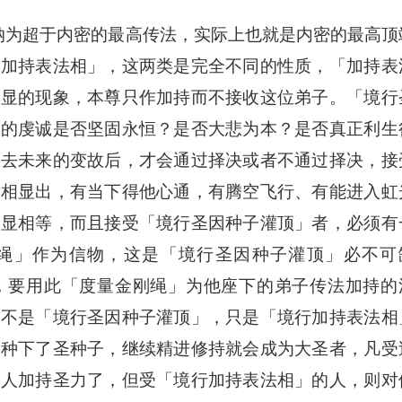
为超于内密的最高传法，实际上也就是内密的最高顶
行加持表法相」，这两类是完全不同的性质，「加持表
所显的现象，本尊只作加持而不接收这位弟子。「境行
后的虔诚是否坚固永恒？是否大悲为本？是否真正利生
过去未来的变故后，才会通过择决或者不通过择决，接
圣相显出，有当下得他心通，有腾空飞行、有能进入虹
没显相等，而且接受「境行圣因种子灌顶」者，必须有
刚绳」作为信物，这是「境行圣因种子灌顶」必不可
，要用此「度量金刚绳」为他座下的弟子传法加持的
对不是「境行圣因种子灌顶」，只是「境行加持表法相
经种下了圣种子，继续精进修持就会成为大圣者，凡受
他人加持圣力了，但受「境行加持表法相」的人，则对