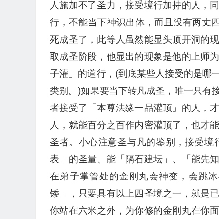
人施加不了圣力，接受境行加持的人，
行，不能当下神识出体，而且没有两丈四
死成圣了，此等人虽然能显头顶开洞的
取成圣阶段，他显出的现象是他的上师
子灌」的道行，(到底某些人接受的是哪
类别。)如果要当下转凡成圣，唯一只有
者接受了「本尊法缘一品灌顶」的人，
人，就能百分之百作内密灌顶了，也才
圣者。小心注意圣与凡的鉴别，接受境
表」的圣量、能「隔石建坛」、「能先
在弟子掌管处的金刚丸会神变，会跳冰
矮」，只要具有以上四圣境之一，就是
你站在六米之外，为你修的金刚丸在你