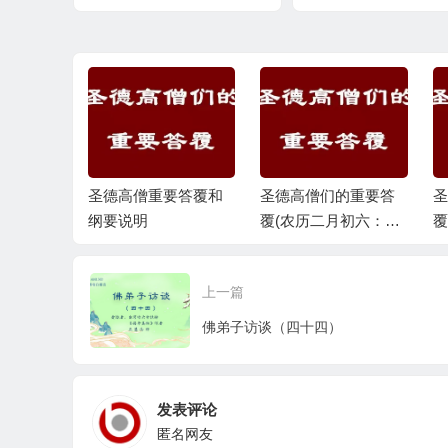
道答案)
对提问答
圣德高僧重要答覆和
圣德高僧们的重要答
圣
纲要说明
覆(农历二月初六：第
覆
三十五道答案)
三
上一篇
佛弟子访谈（四十四）
发表评论
匿名网友