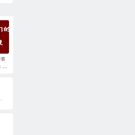
要答
圣德高僧们的重要答
圣德高僧们的重要答
圣德高
：第
覆(农历二月初二：第
覆(农历二月初一：第
覆(农
三十一道答案)
三十道答案)
第二十
重要答覆(农历正月初八：第八道答案)