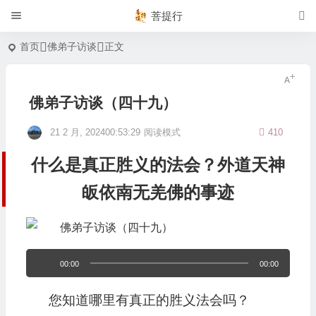
菩提行
首页
佛弟子访谈
正文
佛弟子访谈（四十九）
21 2 月, 202400:53:29
阅读模式
410
什么是真正胜义的法会？外道天神
皈依南无羌佛的事迹
音
00:00
00:00
频
您知道哪里有真正的胜义法会吗？
播