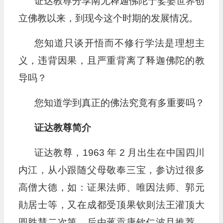
证达教尊分享南无释迦佛陀于娑婆世界创
播
立佛教以来，到现今这个时期的发展情况。
放
器
您知道只谈开悟而不修行学法是理想主
义，违背因果，且严重背离了释迦佛陀的教
导吗？
您知道学到真正的佛法究竟有多重要吗？
证达教尊简介
证达教尊，1963 年 2 月出生在中国四川
内江，从小跟随父母敬奉三宝，参访过很多
高僧大德，如：证果法师、唯因法师、郭元
勛居士等，又在成都受顶果钦则法王灌顶大
圆胜慧二次第，后由蒋贡康钦仁波且推荐，