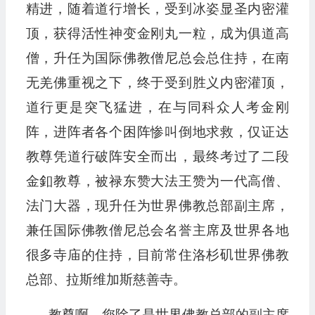
精进，随着道行增长，受到冰姿显圣内密灌
顶，获得活性神变金刚丸一粒，成为俱道高
僧，升任为国际佛教僧尼总会总住持，在南
无羌佛重视之下，终于受到胜义内密灌顶，
道行更是突飞猛进，在与同科众人考金刚
阵，进阵者各个困阵惨叫倒地求救，仅证达
教尊凭道行破阵安全而出，最终考过了二段
金釦教尊，被禄东赞大法王赞为一代高僧、
法门大器，现升任为世界佛教总部副主席，
兼任国际佛教僧尼总会名誉主席及世界各地
很多寺庙的住持，目前常住洛杉矶世界佛教
总部、拉斯维加斯慈善寺。
教尊啊，您除了是世界佛教总部的副主席