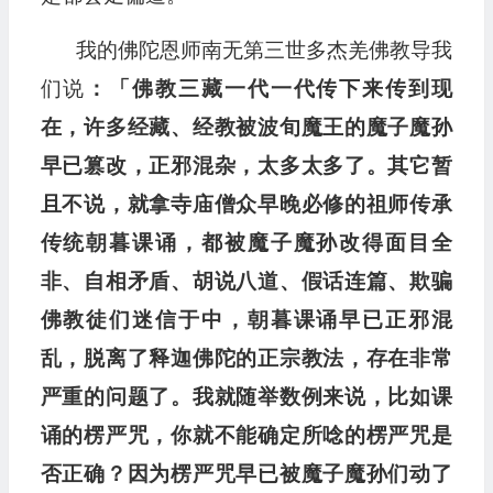
我的佛陀恩师南无第三世多杰羌佛教导我
们说
：
「佛教
三藏一代一代传下来传到现
在，许多经藏、经教被波旬
魔王的魔子魔孙
早已篡改，正邪混杂，太多太多了。其它暂
且不说，就拿寺庙僧众早晚必修的祖师传承
传统
朝暮课诵，都被魔子魔孙改得面目全
非、自相矛盾、胡说八道、假话连篇、欺骗
佛教徒们迷信于中，朝暮课诵
早已正邪混
乱，脱离了释迦佛陀的正宗教法，存在非常
严重的问题了。我就随举数例来说，比如课
诵的楞严咒，
你就不能确定所唸的楞严咒是
否正确？因为楞严咒早
已被魔子魔孙们动了