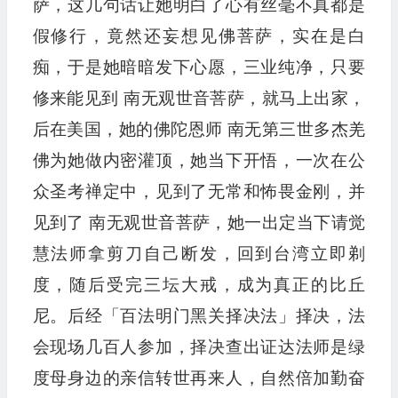
萨，这几句话让她明白了心有丝毫不真都是
假修行，竟然还妄想见佛菩萨，实在是白
痴，于是她暗暗发下心愿，三业纯净，只要
修来能见到 南无观世音菩萨，就马上出家，
后在美国，她的佛陀恩师 南无第三世多杰羌
佛为她做内密灌顶，她当下开悟，一次在公
众圣考禅定中，见到了无常和怖畏金刚，并
见到了 南无观世音菩萨，她一出定当下请觉
慧法师拿剪刀自己断发，回到台湾立即剃
度，随后受完三坛大戒，成为真正的比丘
尼。后经「百法明门黑关择决法」择决，法
会现场几百人参加，择决查出证达法师是绿
度母身边的亲信转世再来人，自然倍加勤奋