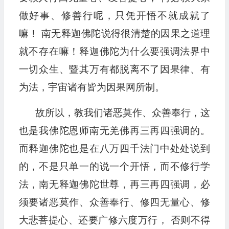
做好事、修善行呢，只凭开悟不就成就了
嘛！ 南无释迦佛陀说得很清楚的因果之道理
就不存在嘛！释迦佛陀为什么要强调法界中
一切众生、暨其万有都脱离不了因果律、有
为法，宇宙诸有皆为因果网所制。
故所以，教我们诸恶莫作、众善奉行，这
也是我佛陀恩师南无羌佛再三再四强调的。
而释迦佛陀也是在八万四千法门中处处说到
的，不是只单一的说一个开悟，而不修行学
法，南无释迦佛陀世尊，再三再四强调，必
须要诸恶莫作、众善奉行、修四无量心、修
大悲菩提心、还要广修六度万行， 否则不得