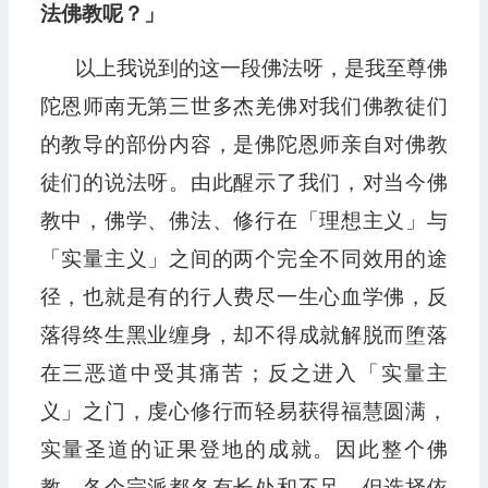
法佛教呢？」
以上我说到的这一段佛法呀，是我至尊佛
陀恩师南无第三世多杰羌佛对我们佛教徒们
的教导的部份内容，是佛陀恩师亲自对佛教
徒们的说法呀。由此醒示了我们，对当今佛
教中，佛学、佛法、修行在「理想主义」与
「实量主义」之间的两个完全不同效用的途
径，也就是有的行人费尽一生心血学佛，反
落得终生黑业缠身，却不得成就解脱而堕落
在三恶道中受其痛苦；反之进入「实量主
义」之门，虔心修行而轻易获得福慧圆满，
实量圣道的证果登地的成就。因此整个佛
教，各个宗派都各有长处和不足，但选择依