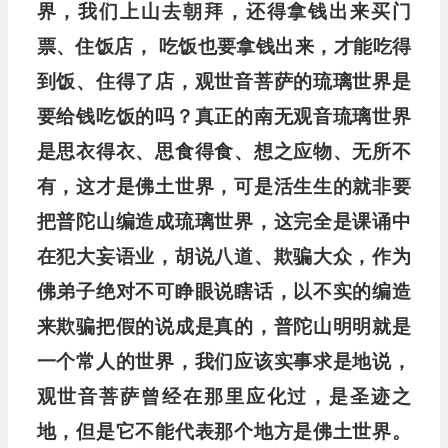
界，我们上山去朝拜，还得拿钱出来买门
票、住饭店，
吃饭也要拿钱出来，才能吃得
到饭、住得了店，观世音菩萨的琉璃世界是
要给钱吃饭的吗？真正的南无观音
琉璃世界
是思衣得衣、思食得食、想之应物、无所不
有，
这才是佛土世界，可是活生生的就非要
把普陀山编造
成琉璃世界，这完全是课诵中
在犯大妄语业，胡说八道、欺骗大众，作为
佛弟子绝对不可睁眼说瞎话，以不实的
编造
来欺骗把假的说成是真的，普陀山明明就是
一个
常人的世界，我们应该实事求是地说，
观世音菩萨曾经
在那里应化过，是圣迹之
地，但是它不能代表那个地方
是佛土世界。