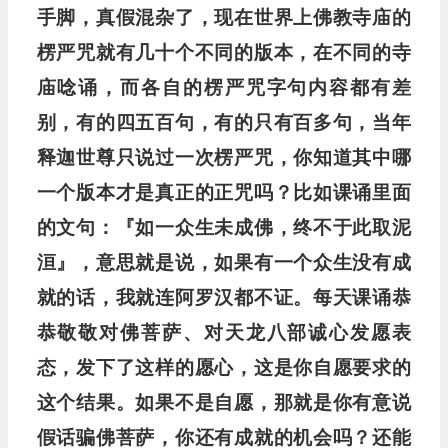
手脚，真假混杂了，现在世界上佛
教寺庙的
楞严咒就有几十个不同的版本，在不同的寺
庙唸诵，而各自的楞严咒字句内容都有差
别，有的四五
百句，有的只有百多句，当年
释迦世尊只说过一次楞严
咒，你知道其中哪
一个版本才是真正的正咒吗？比如
课诵里面
的文句
：『如一众生未成佛，终不于此取泥
洹
』，
意思就是说，如果有一个众生没有成
就的话，我就连阿
罗汉都不证。每天课诵恭
恭敬敬对佛菩萨、对天龙八部
诚心发愿表
态，发下了这样的愿心，这是你自愿要求的
这个结果。如果不是自愿，那就是你有意说
假话骗佛菩
萨，你还有成就的机会吗？还能