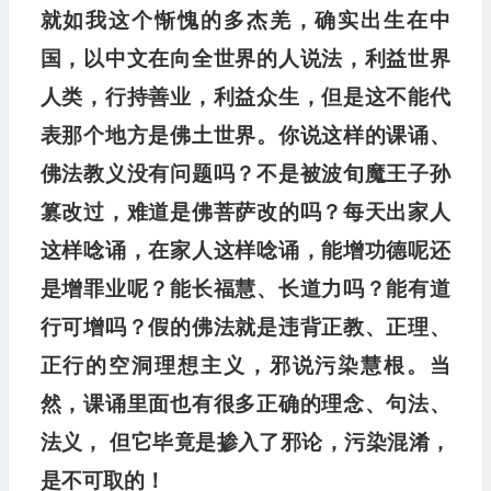
就如我这个惭愧的多杰羌，确实出生在中
国，以中文在向全世界的人说法，利益世界
人类，行持
善业，利益众生，但是这不能代
表那个地方是佛土世界。
你说这样的课诵、
佛法教义没有问题吗？不是被波旬
魔王子孙
篡改过，难道是佛菩萨改的吗？每天出家人
这样唸诵，在家人这样唸诵，能增功德呢还
是增罪业呢？
能长福慧、长道力吗？能有道
行可增吗？假的佛法就
是违背正教、正理、
正行的空洞理想主义，邪说污染慧
根。当
然，课诵里面也有很多正确的理念、句法、
法义，
但它毕竟是掺入了邪论，污染混淆，
是不可取的！