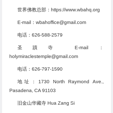
世界佛教总部：https://www.wbahq.org
E-mail：wbahoffice@gmail.com
电话：626-588-2579
圣蹟寺 E-mail：
holymiraclestemple@gmail.com
电话：626-797-1590
地址：1730 North Raymond Ave.,
Pasadena, CA 91103
旧金山华藏寺 Hua Zang Si