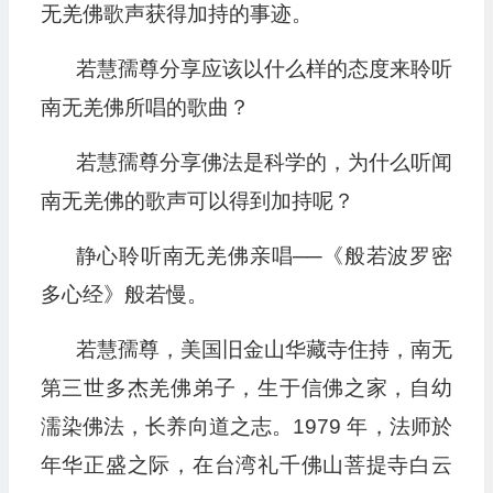
放
无羌佛歌声获得加持的事迹。
器
若慧孺尊分享应该以什么样的态度来聆听
南无羌佛所唱的歌曲？
若慧孺尊分享佛法是科学的，为什么听闻
南无羌佛的歌声可以得到加持呢？
静心聆听南无羌佛亲唱──《般若波罗密
多心经》般若慢。
若慧孺尊，美国旧金山华藏寺住持，南无
第三世多杰羌佛弟子，生于信佛之家，自幼
濡染佛法，长养向道之志。1979 年，法师於
年华正盛之际，在台湾礼千佛山菩提寺白云