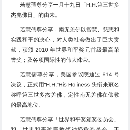
若慧孺尊分享一月十九日「H.H.第三世多
播
放
杰羌佛日」的由来。
器
若慧孺尊分享，南无羌佛以智慧、慈悲和
实践和平的决心，对人类社会做出了巨大贡
献，获颁 2010 年世界和平奖元首级最高荣
誉奖；及各项国际性的伟大殊荣。
若慧孺尊分享，美国参议院通过 614 号
决议，正式用“H.H.”His Holiness 头衔来冠名
称呼第三世多杰羌佛，定性南无羌佛在佛教
的最高地位。
若慧孺尊分享「世界和平奖颁奖委员会」
和「世界和平奖宗教领袖授称委员会」于