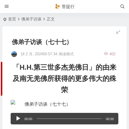
菩提行
首页
佛弟子访谈
正文
佛弟子访谈（七十七）
18 2 月, 202400:57:34
阅读模式
402
「H.H.第三世多杰羌佛日」的由来
及南无羌佛所获得的更多伟大的殊
荣
音
00:00
00:00
频