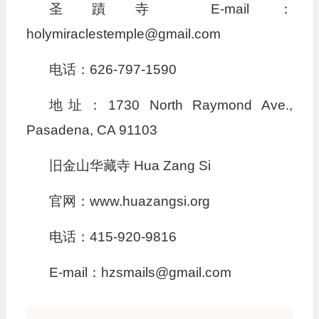
圣蹟寺 E-mail：
holymiraclestemple@gmail.com
电话：626-797-1590
地址：1730 North Raymond Ave.,
Pasadena, CA 91103
旧金山华藏寺 Hua Zang Si
官网：www.huazangsi.org
电话：415-920-9816
E-mail：hzsmails@gmail.com