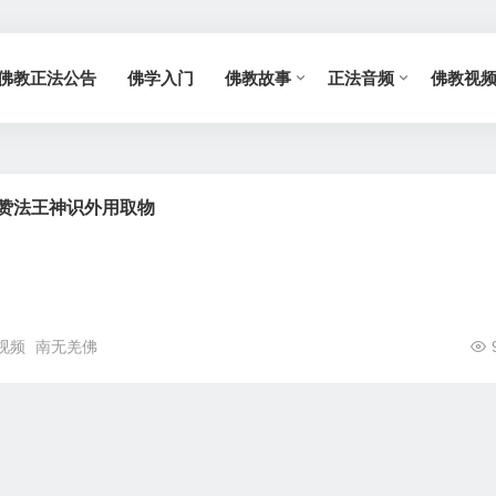
佛教正法公告
佛学入门
佛教故事
正法音频
佛教视
东赞法王神识外用取物
视频
南无羌佛