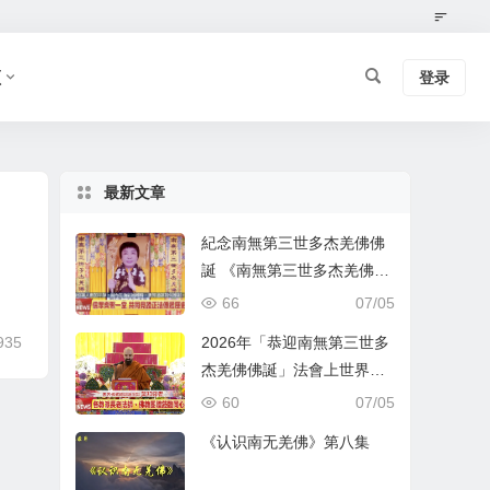
频
登录
最新文章
紀念南無第三世多杰羌佛佛
誕 《南無第三世多杰羌佛經
藏總集》新卷面世 [ZWTV北
66
07/05
美中旺電視]
935
2026年「恭迎南無第三世多
杰羌佛佛誕」法會上世界佛
教總部蓮花釦莫知尊者的講
60
07/05
話
《认识南无羌佛》第八集