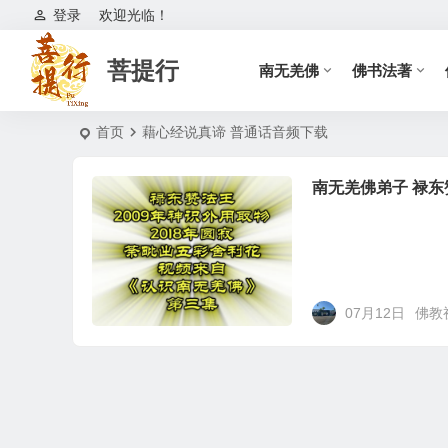
登录
欢迎光临！
菩提行
南无羌佛
佛书法著
首页
藉心经说真谛 普通话音频下载
南无羌佛弟子 禄
07月12日
佛教