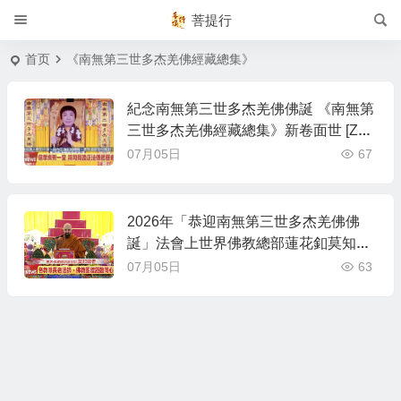
菩提行
首页
《南無第三世多杰羌佛經藏總集》
紀念南無第三世多杰羌佛佛誕 《南無第
三世多杰羌佛經藏總集》新卷面世 [ZW
TV北美中旺電視]
07月05日
67
2026年「恭迎南無第三世多杰羌佛佛
誕」法會上世界佛教總部蓮花釦莫知尊
者的講話
07月05日
63